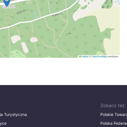
Leaflet
|
©
OpenStreetMap
contributors
Zobacz też
ja Turystyczna
Polskie Towa
tyce
Polska Federa