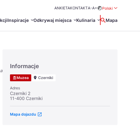
ANKIETA
KONTAKT
A-
A+
Polski
Rozwiń menu wybo
kcji
Inspiracje
Odkrywaj miejsca
Kulinaria
Wyszukaj
Mapa
中国
Zamkn
Français
日本語
Informacje
na
O
Certyfikaty POT
Restauracje Michelin
Muzea
Czerniki
Svenska
Adres
Czerniki 2
11-400 Czerniki
Mapa dojazdu
Marki Turystyczne