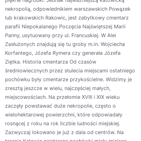
piękne nagrobki. Jednak najważniejszą katowicką
nekropolią, odpowiednikiem warszawskich Powązek
lub krakowskich Rakowic, jest zabytkowy cmentarz
parafii Niepokalanego Poczęcia Najświętszej Marii
Panny, usytuowany przy ul. Francuskiej. W Alei
Zasłużonych znajdują się tu groby m.in. Wojciecha
Korfantego, Józefa Rymera czy generała Józefa
Ziętka. Historia cmentarza Od czasów
średniowiecznych przez stulecia miejscami ostatniego
pochówku były cmentarze przykościelne. Widzimy je
zresztą jeszcze w wielu, najczęściej małych,
miejscowościach. Na przełomie XVIII i XIX wieku
zaczęły powstawać duże nekropolie, często o
wielohektarowej powierzchni, które odpowiadały
rosnącej z roku na rok liczbie ludności miejskiej.
Zazwyczaj lokowano je już z dala od centrów. Na