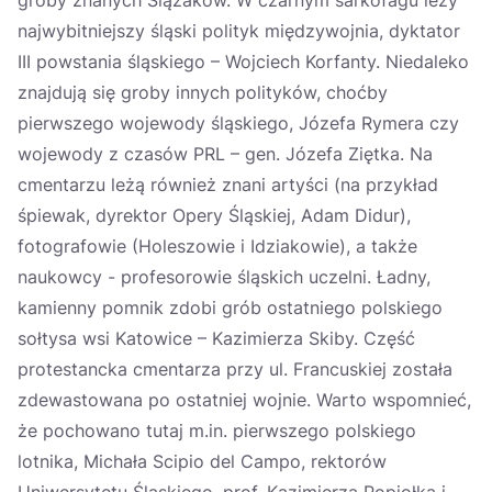
groby znanych Ślązaków. W czarnym sarkofagu leży
najwybitniejszy śląski polityk międzywojnia, dyktator
III powstania śląskiego – Wojciech Korfanty. Niedaleko
znajdują się groby innych polityków, choćby
pierwszego wojewody śląskiego, Józefa Rymera czy
wojewody z czasów PRL – gen. Józefa Ziętka. Na
cmentarzu leżą również znani artyści (na przykład
śpiewak, dyrektor Opery Śląskiej, Adam Didur),
fotografowie (Holeszowie i Idziakowie), a także
naukowcy - profesorowie śląskich uczelni. Ładny,
kamienny pomnik zdobi grób ostatniego polskiego
sołtysa wsi Katowice – Kazimierza Skiby. Część
protestancka cmentarza przy ul. Francuskiej została
zdewastowana po ostatniej wojnie. Warto wspomnieć,
że pochowano tutaj m.in. pierwszego polskiego
lotnika, Michała Scipio del Campo, rektorów