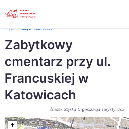
Skip
Link
Strona główna
>
Baza atrakcji turystycznych
>
Zabytkowy cmentarz przy
ul. Francuskiej w Katowicach
Polski
Engl
Zabytkowy
Česká
中国
cmentarz przy ul.
Dansk
Deut
Español
Fran
Francuskiej w
Italiano
Magy
Katowicach
Nederlands
日本
Português
Nors
Źródło: Śląska Organizacja Turystyczna
Suomi
Sven
+