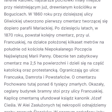
terenie Katowic najstarsze pochówki miały miejsce
przy nieistniejącym już, drewnianym kościółku w
Bogucicach. W 1860 roku przy dzisiejszej ulicy
Gliwickiej utworzono pierwszy cmentarz tworzącej się
dopiero parafii Mariackiej. Po dziesięciu latach, w
1870 roku, powstał kolejny cmentarz, przy ul.
Francuskiej, na działce położonej kilkaset metrów na
południe od kościoła Niepokalanego Poczęcia
Najświętszej Marii Panny. Obecnie ten zabytkowy
cmentarz ma 2,5 ha powierzchni i dzieli się na część
katolicką oraz protestancką. Ograniczają go ulice:
Francuska, Damrota i Powstańców. O cmentarzu
Pochowano tutaj ponad 6 tysięcy zmarłych. Okazały,
ceglany budynek bramny stoi przy ulicy Francuskiej.
Kaplicę cmentarną ufundował ksiądz kanonik Józef
Cieśla. W Alei Zasłużonych tej nekropolii odnajdziemy