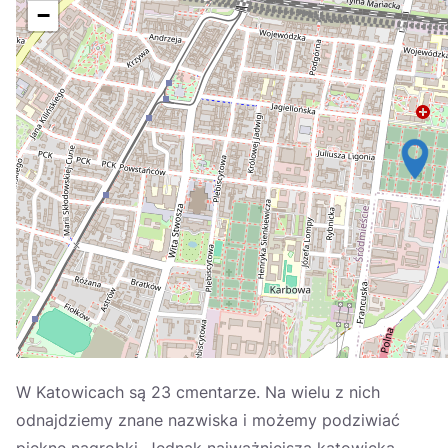
Україна
−
Zamknij
W Katowicach są 23 cmentarze. Na wielu z nich
odnajdziemy znane nazwiska i możemy podziwiać