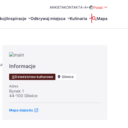
ANKIETA
KONTAKT
A-
A+
Polski
Rozwiń menu wybo
kcji
Inspiracje
Odkrywaj miejsca
Kulinaria
Wyszukaj
Mapa
中国
Zamkn
Français
日本語
na
O
Certyfikaty POT
Restauracje Michelin
Informacje
Svenska
Dziedzictwo kulturowe
Gliwice
Adres
Rynek 1
44-100 Gliwice
Mapa dojazdu
Marki Turystyczne