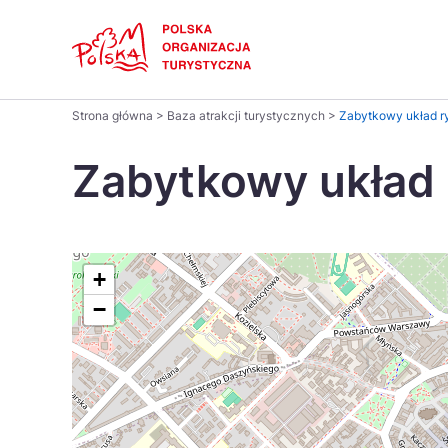
Skip
Link
Polski
Strona główna
>
Baza atrakcji turystycznych
>
Zabytkowy układ r
Wyszukaj
Dansk
na
Zabytkowy układ 
stronie
Italiano
Pomysł na...
Regiony
Gastronomia i kuchnia
Co nowe
Kuchnia 
Português
+
−
Україна
Parki narodowe