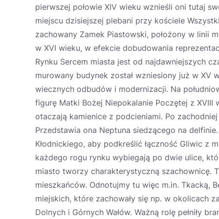
pierwszej połowie XIV wieku wznieśli oni tutaj s
miejscu dzisiejszej plebani przy kościele Wszys
zachowany Zamek Piastowski, położony w linii mu
w XVI wieku, w efekcie dobudowania reprezenta
Rynku Sercem miasta jest od najdawniejszych c
murowany budynek został wzniesiony już w XV wiek
wiecznych odbudów i modernizacji. Na południo
figurę Matki Bożej Niepokalanie Poczętej z XVIII 
otaczają kamienice z podcieniami. Po zachodniej 
Przedstawia ona Neptuna siedzącego na delfinie.
Kłodnickiego, aby podkreślić łączność Gliwic z 
każdego rogu rynku wybiegają po dwie ulice, któ
miasto tworzy charakterystyczną szachownicę. T
mieszkańców. Odnotujmy tu więc m.in. Tkacką, B
miejskich, które zachowały się np. w okolicach z
Dolnych i Górnych Wałów. Ważną rolę pełniły bram