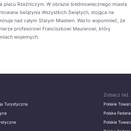
na placu Rzeźniczym. W obrazie średniowiecznego miasta
ntowana świątynia Wszystkich Świętych, stojąca na
minuje nad całym Starym Miastem. Warto wspomnieć, że
ierze profesorowi Franciszkowi Maurerowi, który
eniach wojennych.
Zobacz też
ja Turystyczna
Polskie Towa
tyce
Polska Federa
rystyczne
Polskie Towa