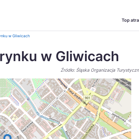
Top atra
English
Česká
ynku w Gliwicach
Deutsch
Español
rynku w Gliwicach
Magyar
Nederlands
Źródło: Śląska Organizacja Turystycz
go?
regionów
Miasta
Ambasador miejsca
Szlaki kulinarne
UNESC
Norsk
Suomi
Uzdrowiska
Polskie 