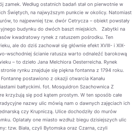
wój zamek. Według ostatnich badań stał on pierwotnie w
tkich Świętych, na najwyższym punkcie w okolicy. Natomiast
rów, to najpewniej tzw. dwór Cetrycza – obiekt powstały
cyjnego budynku do dwóch baszt miejskich. Zabytki na
zasów kwadratowy rynek z ratuszem pośrodku. Ten
u, ale do dziś zachował się głównie efekt XVIII- i XIX-
wo-wschodniej ścianie ratusza warto odnaleźć barokową
wieku – to dzieło Jana Melchiora Oesterreicha. Rynek
stronie rynku znajduje się piękna fontanna z 1794 roku.
 Fontannę postawiono z okazji otwarcia Kanału
miastami bałtyckimi. fot. Mosquidron Szachownica Z
re krzyżują się pod kątem prostym. W ten sposób całe
radycyjne nazwy ulic mówią nam o dawnych zajęciach ich
ednarską czy Krupniczą. Ulice dochodziły do murów
amku. Oplatały one miasto wzdłuż biegu dzisiejszych ulic
y: tzw. Biała, czyli Bytomska oraz Czarna, czyli