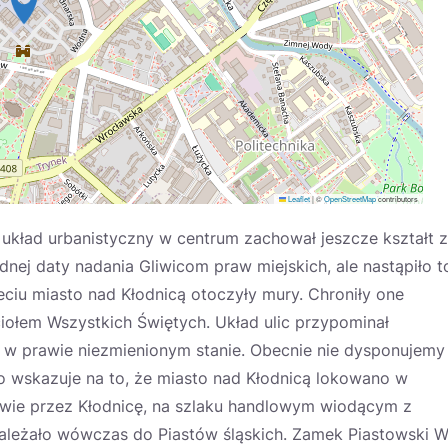
Leaflet
|
©
OpenStreetMap
contributors
h układ urbanistyczny w centrum zachował jeszcze kształt z
nej daty nadania Gliwicom praw miejskich, ale nastąpiło t
eciu miasto nad Kłodnicą otoczyły mury. Chroniły one
iołem Wszystkich Świętych. Układ ulic przypominał
 w prawie niezmienionym stanie. Obecnie nie dysponujemy
 wskazuje na to, że miasto nad Kłodnicą lokowano w
rawie przez Kłodnicę, na szlaku handlowym wiodącym z
należało wówczas do Piastów śląskich. Zamek Piastowski 