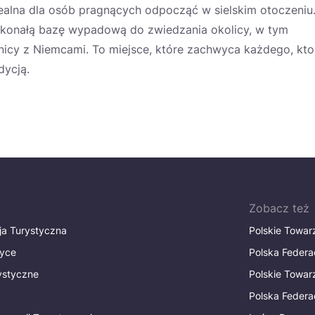
 idealna dla osób pragnących odpocząć w sielskim otoczeniu
doskonałą bazę wypadową do zwiedzania okolicy, w tym
nicy z Niemcami. To miejsce, które zachwyca każdego, kto
dycją.
Zobacz też
ja Turystyczna
Polskie Towa
tyce
Polska Federa
rystyczne
Polskie Towa
Polska Federac