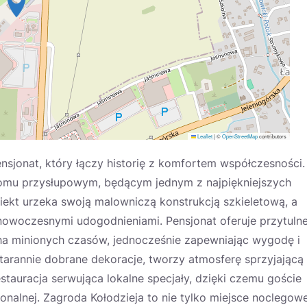
Leaflet
|
©
OpenStreetMap
contributors
sjonat, który łączy historię z komfortem współczesności.
omu przysłupowym, będącym jednym z najpiękniejszych
biekt urzeka swoją malowniczą konstrukcją szkieletową, a
z nowoczesnymi udogodnieniami. Pensjonat oferuje przytuln
ha minionych czasów, jednocześnie zapewniając wygodę i
tarannie dobrane dekoracje, tworzy atmosferę sprzyjającą
stauracja serwująca lokalne specjały, dzięki czemu goście
alnej. Zagroda Kołodzieja to nie tylko miejsce noclegowe