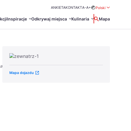
ANKIETA
KONTAKT
A-
A+
Polski
Rozwiń menu wybo
kcji
Inspiracje
Odkrywaj miejsca
Kulinaria
Wyszukaj
Mapa
中国
Zamkn
Français
日本語
na
O
Certyfikaty POT
Restauracje Michelin
Mapa dojazdu
Svenska
Marki Turystyczne