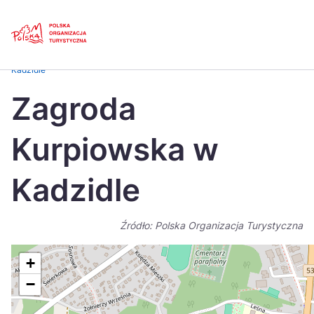
Skip
Link
Strona główna
>
Baza atrakcji turystycznych
>
Zagroda Kurpiowska w
Kadzidle
Polski
Engl
Zagroda
Česká
中国
Kurpiowska w
Dansk
Deut
Español
Fran
Kadzidle
Italiano
Magy
Źródło: Polska Organizacja Turystyczna
Nederlands
日本
Português
Nors
+
−
Suomi
Sven