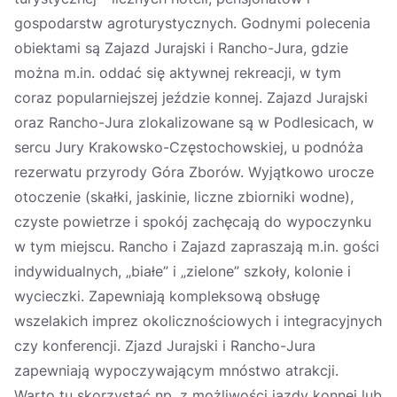
gospodarstw agroturystycznych. Godnymi polecenia
obiektami są Zajazd Jurajski i Rancho-Jura, gdzie
można m.in. oddać się aktywnej rekreacji, w tym
coraz popularniejszej jeździe konnej. Zajazd Jurajski
oraz Rancho-Jura zlokalizowane są w Podlesicach, w
sercu Jury Krakowsko-Częstochowskiej, u podnóża
rezerwatu przyrody Góra Zborów. Wyjątkowo urocze
otoczenie (skałki, jaskinie, liczne zbiorniki wodne),
czyste powietrze i spokój zachęcają do wypoczynku
w tym miejscu. Rancho i Zajazd zapraszają m.in. gości
indywidualnych, „białe” i „zielone” szkoły, kolonie i
wycieczki. Zapewniają kompleksową obsługę
wszelakich imprez okolicznościowych i integracyjnych
czy konferencji. Zjazd Jurajski i Rancho-Jura
zapewniają wypoczywającym mnóstwo atrakcji.
Warto tu skorzystać np. z możliwości jazdy konnej lub