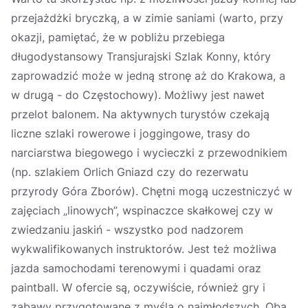
przejażdżki bryczką, a w zimie saniami (warto, przy
okazji, pamiętać, że w pobliżu przebiega
długodystansowy Transjurajski Szlak Konny, który
zaprowadzić może w jedną stronę aż do Krakowa, a
w drugą - do Częstochowy). Możliwy jest nawet
przelot balonem. Na aktywnych turystów czekają
liczne szlaki rowerowe i joggingowe, trasy do
narciarstwa biegowego i wycieczki z przewodnikiem
(np. szlakiem Orlich Gniazd czy do rezerwatu
przyrody Góra Zborów). Chętni mogą uczestniczyć w
zajęciach „linowych”, wspinaczce skałkowej czy w
zwiedzaniu jaskiń - wszystko pod nadzorem
wykwalifikowanych instruktorów. Jest też możliwa
jazda samochodami terenowymi i quadami oraz
paintball. W ofercie są, oczywiście, również gry i
zabawy przygotowane z myślą o najmłodszych. Oba