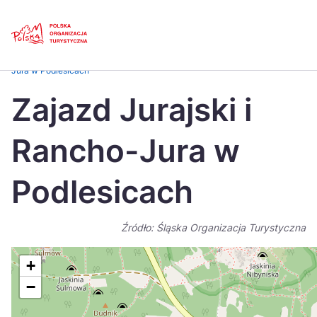
Skip
Link
Strona główna
>
Baza atrakcji turystycznych
>
Zajazd Jurajski i Rancho-
Jura w Podlesicach
Polski
Engl
Zajazd Jurajski i
Česká
中国
Rancho-Jura w
Dansk
Deut
Español
Fran
Podlesicach
Italiano
Magy
Źródło: Śląska Organizacja Turystyczna
Nederlands
日本
Português
Nors
+
−
Suomi
Sven