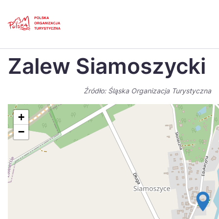
Skip
Link
Strona główna
>
Baza atrakcji turystycznych
>
Zalew Siamoszycki
Zalew Siamoszycki
Polski
Engl
Česká
中国
Źródło: Śląska Organizacja Turystyczna
Dansk
Deut
+
Español
Fran
−
Italiano
Magy
Nederlands
日本
Português
Nors
Suomi
Sven