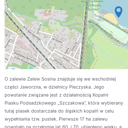
Україна
Zamknij
O zalewie Zalew Sosina znajduje się we wschodniej
części Jaworzna, w dzielnicy Pieczyska. Jego
powstanie związane jest z działalnością Kopalni
Piasku Podsadzkowego „Szczakowa”, która wybierany
tutaj piasek dostarczała do śląskich kopalń w celu
wypełniania tzw. pustek. Pierwsze 17 ha zalewu
powstało na przełomie lat 60. i 70. ubiegłego wieku, a