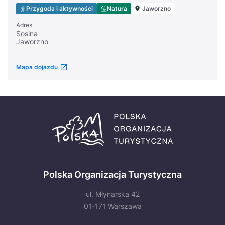
Przygoda i aktywności
Natura
Jaworzno
Adres
Sosina
Jaworzno
Mapa dojazdu
Polska Organizacja Turystyczna
ul. Młynarska 42
01-171 Warszawa