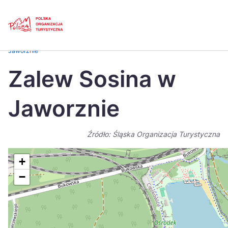
Skip
Link
Strona główna
>
Baza atrakcji turystycznych
>
Zalew Sosina w
Jaworznie
Polski
Engl
Zalew Sosina w
Česká
中国
Jaworznie
Dansk
Deut
Español
Fran
Źródło: Śląska Organizacja Turystyczna
Italiano
Magy
+
Nederlands
日本
−
Português
Nors
Suomi
Sven