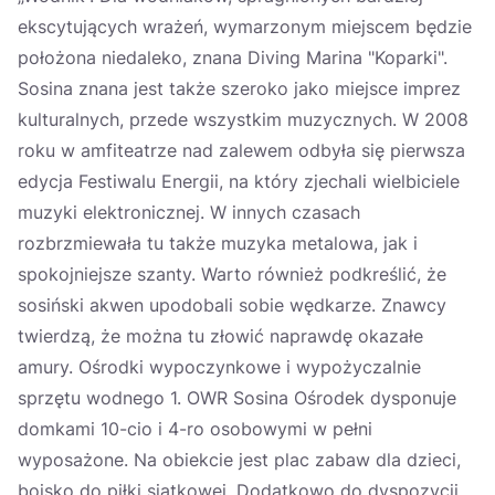
ekscytujących wrażeń, wymarzonym miejscem będzie
położona niedaleko, znana Diving Marina "Koparki".
Sosina znana jest także szeroko jako miejsce imprez
kulturalnych, przede wszystkim muzycznych. W 2008
roku w amfiteatrze nad zalewem odbyła się pierwsza
edycja Festiwalu Energii, na który zjechali wielbiciele
muzyki elektronicznej. W innych czasach
rozbrzmiewała tu także muzyka metalowa, jak i
spokojniejsze szanty. Warto również podkreślić, że
sosiński akwen upodobali sobie wędkarze. Znawcy
twierdzą, że można tu złowić naprawdę okazałe
amury. Ośrodki wypoczynkowe i wypożyczalnie
sprzętu wodnego 1. OWR Sosina Ośrodek dysponuje
domkami 10-cio i 4-ro osobowymi w pełni
wyposażone. Na obiekcie jest plac zabaw dla dzieci,
boisko do piłki siatkowej. Dodatkowo do dyspozycji