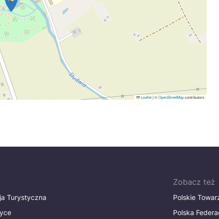
Leaflet
|
©
OpenStreetMap
contributors
Zobacz też
ja Turystyczna
Polskie Towa
tyce
Polska Federa