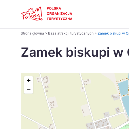
Skip
Link
Polski
Strona główna
>
Baza atrakcji turystycznych
>
Zamek biskupi w O
Wyszukaj
Dansk
na
Zamek biskupi w
stronie
Italiano
Pomysł na...
Regiony
Gastronomia i kuchnia
Co nowe
Kuchnia 
Português
+
−
Україна
Parki narodowe