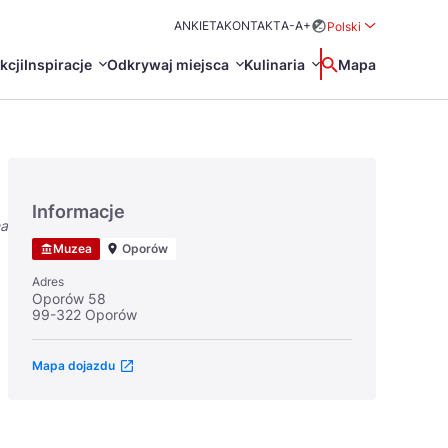
ANKIETA
KONTAKT
A-
A+
Polski
Rozwiń menu wybo
kcji
Inspiracje
Odkrywaj miejsca
Kulinaria
Wyszukaj
Mapa
中国
Zamkn
Français
日本語
Informacje
na
O
Certyfikaty POT
Restauracje Michelin
Muzea
Oporów
Svenska
Adres
Oporów 58
99-322 Oporów
Mapa dojazdu
Marki Turystyczne