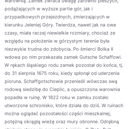
warownią. Zamek zwraca uwagę zarówno pieszych,
podążających w wyższe partie gór, jak i
przypadkowych przejezdnych, zmierzających w
kierunku Jeleniej Góry. Twierdza, nawet jak na owe
czasy, miała raczej niewielkie rozmiary, chociaż ze
względu na położenie w górzystym terenie była
niezwykle trudna do zdobycia. Po śmierci Bolka II
wdowa po nim przekazała zamek Gutsche Schaffowi.
W rękach śląskiego rodu zamek pozostał do końca, tj.
do 31 sierpnia 1675 roku, kiedy spłonął od uderzenia
pioruna. Schaffgotschowie przenieśli wówczas swą
rodową siedzibę do Cieplic, a opuszczona warownia
popadła w ruinę. W 1822 roku w zamku zostało
utworzone schronisko, które działa do dziś. W ruinach
można oglądać pozostałości części mieszkalnej,
potężną okrągłą wieżę oraz mury obronne. Odrębną