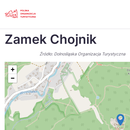
Skip
Link
Strona główna
>
Baza atrakcji turystycznych
>
Zamek Chojnik
Zamek Chojnik
Polski
Engl
Česká
中国
Źródło: Dolnośląska Organizacja Turystyczna
Dansk
Deut
+
Español
Fran
−
Italiano
Magy
Nederlands
日本
Português
Nors
Suomi
Sven