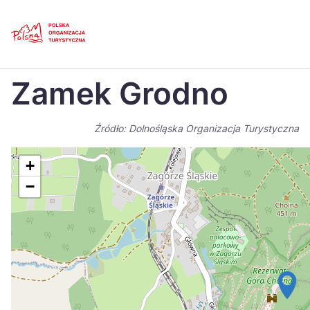
Skip
Link
Strona główna
>
Baza atrakcji turystycznych
>
Zamek Grodno
Zamek Grodno
Polski
Engl
Česká
中国
Źródło: Dolnośląska Organizacja Turystyczna
Dansk
Deut
+
Español
Fran
−
Italiano
Magy
Nederlands
日本
Português
Nors
Suomi
Sven