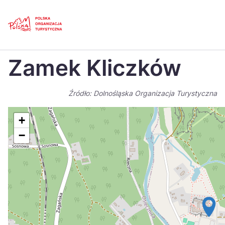
Skip
Link
Strona główna
>
Baza atrakcji turystycznych
>
Zamek Kliczków
Zamek Kliczków
Polski
Engl
Česká
中国
Źródło: Dolnośląska Organizacja Turystyczna
Dansk
Deut
+
Español
Fran
−
Italiano
Magy
Nederlands
日本
Português
Nors
Suomi
Sven