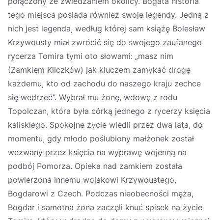
połączony ze zwiedzaniem okolicy. Bogata historia
tego miejsca posiada również swoje legendy. Jedną z
nich jest legenda, według której sam książę Bolesław
Krzywousty miał zwrócić się do swojego zaufanego
rycerza Tomira tymi oto słowami: „masz nim
(Zamkiem Kliczków) jak kluczem zamykać drogę
każdemu, kto od zachodu do naszego kraju zechce
się wedrzeć”. Wybrał mu żonę, wdowę z rodu
Topolczan, która była córką jednego z rycerzy księcia
kaliskiego. Spokojne życie wiedli przez dwa lata, do
momentu, gdy młodo poślubiony małżonek został
wezwany przez księcia na wyprawę wojenną na
podbój Pomorza. Opieka nad zamkiem została
powierzona innemu wojakowi Krzywoustego,
Bogdarowi z Czech. Podczas nieobecności męża,
Bogdar i samotna żona zaczęli knuć spisek na życie