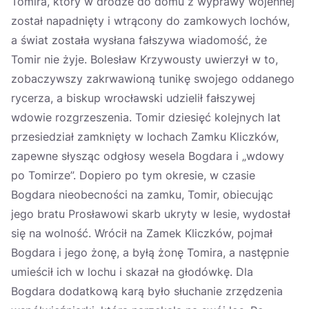
Tomira, który w drodze do domu z wyprawy wojennej
został napadnięty i wtrącony do zamkowych lochów,
a świat została wysłana fałszywa wiadomość, że
Tomir nie żyje. Bolesław Krzywousty uwierzył w to,
zobaczywszy zakrwawioną tunikę swojego oddanego
rycerza, a biskup wrocławski udzielił fałszywej
wdowie rozgrzeszenia. Tomir dziesięć kolejnych lat
przesiedział zamknięty w lochach Zamku Kliczków,
zapewne słysząc odgłosy wesela Bogdara i „wdowy
po Tomirze”. Dopiero po tym okresie, w czasie
Bogdara nieobecności na zamku, Tomir, obiecując
jego bratu Prosławowi skarb ukryty w lesie, wydostał
się na wolność. Wrócił na Zamek Kliczków, pojmał
Bogdara i jego żonę, a byłą żonę Tomira, a następnie
umieścił ich w lochu i skazał na głodówkę. Dla
Bogdara dodatkową karą było słuchanie zrzędzenia