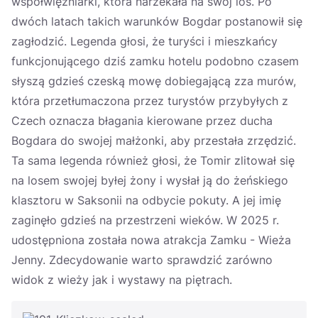
współwięźniarki, która narzekała na swój los. Po
dwóch latach takich warunków Bogdar postanowił się
zagłodzić. Legenda głosi, że turyści i mieszkańcy
funkcjonującego dziś zamku hotelu podobno czasem
słyszą gdzieś czeską mowę dobiegającą zza murów,
która przetłumaczona przez turystów przybyłych z
Czech oznacza błagania kierowane przez ducha
Bogdara do swojej małżonki, aby przestała zrzędzić.
Ta sama legenda również głosi, że Tomir zlitował się
na losem swojej byłej żony i wysłał ją do żeńskiego
klasztoru w Saksonii na odbycie pokuty. A jej imię
zaginęło gdzieś na przestrzeni wieków. W 2025 r.
udostępniona została nowa atrakcja Zamku - Wieża
Jenny. Zdecydowanie warto sprawdzić zarówno
widok z wieży jak i wystawy na piętrach.