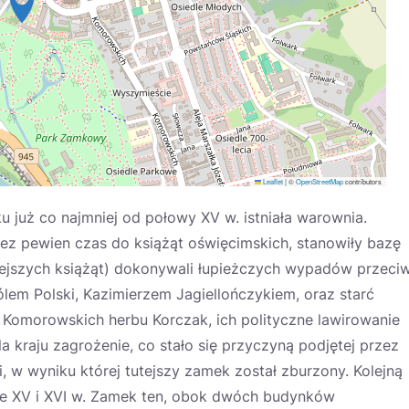
Leaflet
|
©
OpenStreetMap
contributors
 już co najmniej od połowy XV w. istniała warownia.
zez pewien czas do książąt oświęcimskich, stanowiły bazę
utejszych książąt) dokonywali łupieżczych wypadów przeci
rólem Polski, Kazimierzem Jagiellończykiem, oraz starć
e Komorowskich herbu Korczak, ich polityczne lawirowanie
 kraju zagrożenie, co stało się przyczyną podjętej przez
i, w wyniku której tutejszy zamek został zburzony. Kolejną
ie XV i XVI w. Zamek ten, obok dwóch budynków