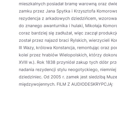
mieszkalnych posiadał bramę warowną oraz dwie
zamku przez Jana Spytka i Krzysztofa Komorows
rezydencja z arkadowych dziedzińcem, wzorowan
do znanego awanturnika i hulaki, Mikołaja Komo
coraz bardziej się zadłużał, więc zaczął produk
został przez najazd braci Rylskich, wierzycieli
III Wazy, królowa Konstancja, remontując oraz p
kolei przez hrabiów Wielopolskich, którzy doko
XVIII w.). Rok 1838 przyniósł zakup tych dóbr 
nadania rezydencji stylu neogotyckiego, niemnie
dziedziniec. Od 2005 r. zamek jest siedzibą Muze
międzywojennych. FILM Z AUDIODESKRYPCJĄ: