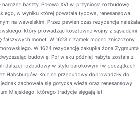
 narożne baszty. Połowa XVI w. przyniosła rozbudowę
kiego, w wyniku której powstała typowa, renesansowa
ym na wawelskim. Przez pewien czas rezydencja należała
rowskiego, który prowadząc kosztowne wojny z sąsiadami
cję fałszywych monet. W 1623 r. zamek mocno zniszczony
 Komorowskiego. W 1624 rezydencję zakupiła żona Zygmunta
odwyższając budowlę. Pół wieku później nabyta została z
nali dalszej rozbudowy w stylu barokowym (w początkach
przez Habsburgów. Kolejne przebudowy doprowadziły do
j jednak zachowała się gotycka wieża oraz renesansowy
um Miejskiego, którego tradycje sięgają lat