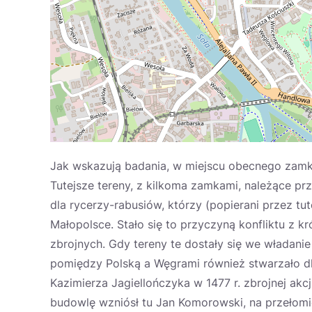
Jak wskazują badania, w miejscu obecnego zamku
Tutejsze tereny, z kilkoma zamkami, należące pr
dla rycerzy-rabusiów, którzy (popierani przez t
Małopolsce. Stało się to przyczyną konfliktu z k
zbrojnych. Gdy tereny te dostały się we władani
pomiędzy Polską a Węgrami również stwarzało dla
Kazimierza Jagiellończyka w 1477 r. zbrojnej akcj
budowlę wzniósł tu Jan Komorowski, na przełom