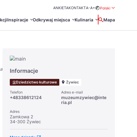
ANKIETA
KONTAKT
A-
A+
Polski
Rozwiń menu wybo
kcji
Inspiracje
Odkrywaj miejsca
Kulinaria
Wyszukaj
Mapa
中国
Zamkn
Français
日本語
na
O
Certyfikaty POT
Restauracje Michelin
Informacje
Svenska
Dziedzictwo kulturowe
Żywiec
Telefon
Adres e-mail
+48338612124
muzeumzywiec@inte
ria.pl
Adres
Zamkowa 2
34-300 Żywiec
Marki Turystyczne