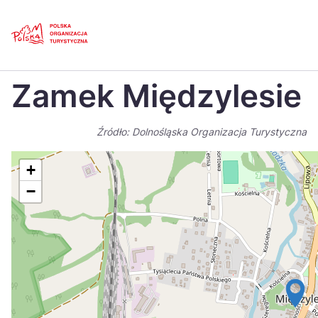
Skip
Link
Strona główna
>
Baza atrakcji turystycznych
>
Zamek Międzylesie
Zamek Międzylesie
Polski
Engl
Česká
中国
Źródło: Dolnośląska Organizacja Turystyczna
Dansk
Deut
+
Español
Fran
−
Italiano
Magy
Nederlands
日本
Português
Nors
Suomi
Sven