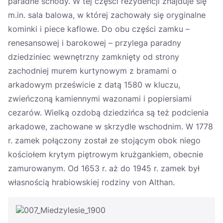
paradne schody. W tej części rezydencji znajduje się
m.in. sala balowa, w której zachowały się oryginalne
kominki i piece kaflowe. Do obu części zamku –
renesansowej i barokowej – przylega paradny
dziedziniec wewnętrzny zamknięty od strony
zachodniej murem kurtynowym z bramami o
arkadowym prześwicie z datą 1580 w kluczu,
zwieńczoną kamiennymi wazonami i popiersiami
cezarów. Wielką ozdobą dziedzińca są też podcienia
arkadowe, zachowane w skrzydle wschodnim. W 1778
r. zamek połączony został ze stojącym obok niego
kościołem krytym piętrowym krużgankiem, obecnie
zamurowanym. Od 1653 r. aż do 1945 r. zamek był
własnością hrabiowskiej rodziny von Althan.