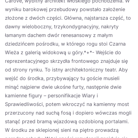
Carove, wybitny architekt włoskiego pochodzenia. W
wyniku barokowej przebudowy powstało założenie
złożone z dwóch części. Główna, najstarsza część, to
dawny wieloboczny, trzykondygnacyjny, nakryty
łamanym dachem dwór renesansowy z małym
dziedzińcem pośrodku, w którego rogu stoi Czarna
Wieża z galerią widokową u góry.*+*- Wejście do
reprezentacyjnego skrzydła frontowego znajduje się
od strony rynku. To istny architektoniczny teatr. Aby
wejść do środka, przybywający tu goście musieli
minąć najpierw dwie ukośne furty, następnie dwie
kamienne figury – personifikacje Wiary i
Sprawiedliwości, potem wkroczyć na kamienny most
przerzucony nad suchą fosą i dopiero wówczas mogli
stanąć przed bramą wjazdową ozdobioną portalami.
W środku ze sklepionej sieni na piętro prowadzą