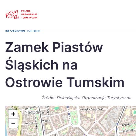
Skip
Link
Strona główna
>
Baza atrakcji turystycznych
>
Zamek Piastów Śląskich
na Ostrowie Tumskim
Polski
Engl
Zamek Piastów
Česká
中国
Śląskich na
Dansk
Deut
Español
Fran
Ostrowie Tumskim
Italiano
Magy
Źródło: Dolnośląska Organizacja Turystyczna
Nederlands
日本
Português
Nors
+
−
Suomi
Sven