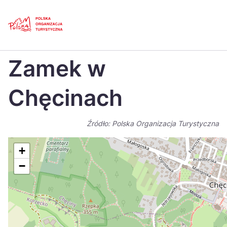
Skip
Link
Strona główna
>
Baza atrakcji turystycznych
>
Zamek w Chęcinach
Zamek w
Polski
Engl
Česká
中国
Chęcinach
Dansk
Deut
Źródło: Polska Organizacja Turystyczna
Español
Fran
Italiano
Magy
+
−
Nederlands
日本
Português
Nors
Suomi
Sven