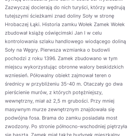
Zazwyczaj docierają do nich turyści, którzy wędrują
tutejszymi ścieżkami znad doliny Soły w stronę
Hrobaczej Łąki. Historia zamku Wołek Zamek Wołek
zbudował książę oświęcimski Jan I w celu
kontrolowania szlaku handlowego wiodącego doliną
Soły na Węgry. Pierwsza wzmianka o budowli
pochodzi z roku 1396. Zamek zbudowano w tym
miejscu wykorzystując obronne walory beskidzkich
wzniesień. Półowalny obiekt zajmował teren o
średnicy w przybliżeniu 35-40 m. Otaczały go dwa
pierścienie murów, z których potężniejszy,
wewnętrzny, miał aż 2,5 m grubości. Przy mniej
masywnym murze zewnętrznym znajdowała się
podwójna fosa. Brama do zamku posiadała most
zwodzony. Po stronie północno-wschodniej piętrzyła
się baszta. Zamek miał także budynek mieszkalny