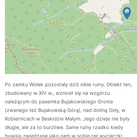
Україна
Zamknij
Po zamku Wołek pozostały dziś nikłe ruiny. Obiekt ten,
zbudowany w XIV w., wznosił się na wzgórzu
należącym do pasemka Bujakowskiego Gronia
(zwanego też Bujakowską Górą), nad doliną Soły, w
Kobiernicach w Beskidzie Małym. Jego dzieje nie były
długie, ale za to burzliwe. Same ruiny rzadko kiedy
bywają zwiedzane jako sam w sobie cel wycieczki.