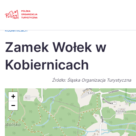
Skip
Link
Strona główna
>
Baza atrakcji turystycznych
>
Zamek Wołek w
Kobiernicach
Polski
Engl
Zamek Wołek w
Česká
中国
Kobiernicach
Dansk
Deut
Español
Fran
Źródło: Śląska Organizacja Turystyczna
Italiano
Magy
+
Nederlands
日本
−
Português
Nors
Suomi
Sven