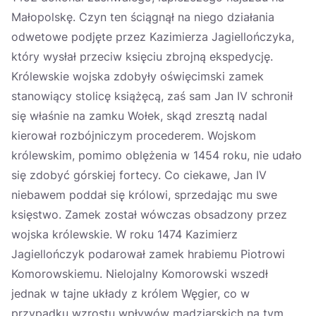
Małopolskę. Czyn ten ściągnął na niego działania
odwetowe podjęte przez Kazimierza Jagiellończyka,
który wysłał przeciw księciu zbrojną ekspedycję.
Królewskie wojska zdobyły oświęcimski zamek
stanowiący stolicę książęcą, zaś sam Jan IV schronił
się właśnie na zamku Wołek, skąd zresztą nadal
kierował rozbójniczym procederem. Wojskom
królewskim, pomimo oblężenia w 1454 roku, nie udało
się zdobyć górskiej fortecy. Co ciekawe, Jan IV
niebawem poddał się królowi, sprzedając mu swe
księstwo. Zamek został wówczas obsadzony przez
wojska królewskie. W roku 1474 Kazimierz
Jagiellończyk podarował zamek hrabiemu Piotrowi
Komorowskiemu. Nielojalny Komorowski wszedł
jednak w tajne układy z królem Węgier, co w
przypadku wzrostu wpływów madziarskich na tym