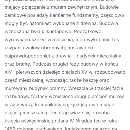
mający połączenie z murem zewnętrznym. Budowle
zamkowe posiadały kamienne fundamenty, częściowo
mogły być natomiast wykonane z drewna. Budowla
wznoszona była kilkuetapowo. Początkowo
wyrównano szczyt wzniesienia, a po wykopaniu fos i
usypaniu wałów obronnych, postawiono -
najprawdopodobniej z drewna - budynek mieszkalny
oraz bramę. Podczas drugiej fazy budowy w końcu
XIV i pierwszych dziesięcioleciach XV w. rozbudowano
część mieszkalną, wznosząc także basztę oraz
murowany budynek bramny. Wreszcie w trzeciej fazie
rozbudowy fortecy wzniesiono drugi pierścień murów
wraz z wieżą komunikacyjną, łączącą owe mury z
częścią mieszkalną. Ten etap wiąże się z osobą
księcia oświęcimskiego Jana IV. Władca ten w roku
1452 dokonał zuchwałego, łupieżczego najazdu na