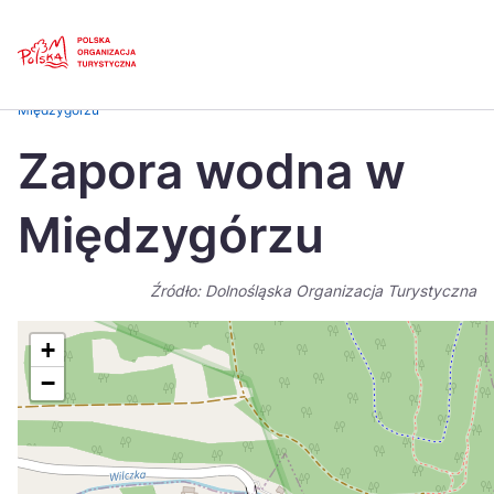
Skip
Link
Strona główna
>
Baza atrakcji turystycznych
>
Zapora wodna w
Międzygórzu
Polski
Engl
Zapora wodna w
Česká
中国
Międzygórzu
Dansk
Deut
Español
Fran
Źródło: Dolnośląska Organizacja Turystyczna
Italiano
Magy
+
Nederlands
日本
−
Português
Nors
Suomi
Sven