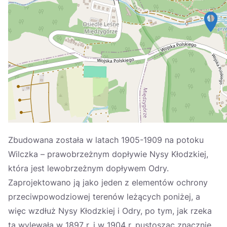
Україна
Zamknij
Zbudowana została w latach 1905-1909 na potoku
Wilczka – prawobrzeżnym dopływie Nysy Kłodzkiej,
która jest lewobrzeżnym dopływem Odry.
Zaprojektowano ją jako jeden z elementów ochrony
przeciwpowodziowej terenów leżących poniżej, a
więc wzdłuż Nysy Kłodzkiej i Odry, po tym, jak rzeka
ta wylewała w 1897 r. i w 1904 r. pustosząc znacznie