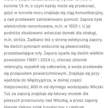
koronie 1,5 m, o czym każdy może się przekonać,
gdyż w koronie muru znajduje się ciąg komunikacyjny,
a nad przelewem zainstalowano pomost. Zapora była
wielokrotnie remontowana, m.in. w 1920 r. U jej
podnóża zbudowano wówczas domek dla obsługi,
m.in. stróża. Zadbano też o stronę estetyczną zapory.
Na dwóch pylonach widoczne są płaskorzeźby
przedstawiające orły. Zapora oparła się dwóm wielkim
powodziom (1997 i 2024 r.), chociaż zbiornik
retencyjny wypełnił się całkowicie, a woda przelewała
się przepustem powierzchniowym. Znajduje się przy
wjeździe do Międzygórza, w dolnej części
miejscowości, 800 m od słynnego wodospadu Wilczki.
Tuż za zaporą znajduje się łukowy mostek dla
pieszych przerzucony nad Wilczką, a przez zaporę
biegnie zielony szlak turystyczny z centrum