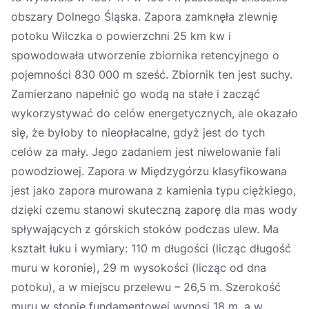
obszary Dolnego Śląska. Zapora zamknęła zlewnię
potoku Wilczka o powierzchni 25 km kw i
spowodowała utworzenie zbiornika retencyjnego o
pojemności 830 000 m sześć. Zbiornik ten jest suchy.
Zamierzano napełnić go wodą na stałe i zacząć
wykorzystywać do celów energetycznych, ale okazało
się, że byłoby to nieopłacalne, gdyż jest do tych
celów za mały. Jego zadaniem jest niwelowanie fali
powodziowej. Zapora w Międzygórzu klasyfikowana
jest jako zapora murowana z kamienia typu ciężkiego,
dzięki czemu stanowi skuteczną zaporę dla mas wody
spływających z górskich stoków podczas ulew. Ma
kształt łuku i wymiary: 110 m długości (licząc długość
muru w koronie), 29 m wysokości (licząc od dna
potoku), a w miejscu przelewu – 26,5 m. Szerokość
muru w stopie fundamentowej wynosi 18 m, a w