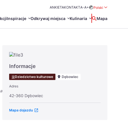
ANKIETA
KONTAKT
A-
A+
Polski
Rozwiń menu wybo
kcji
Inspiracje
Odkrywaj miejsca
Kulinaria
Wyszukaj
Mapa
中国
Zamkn
Français
日本語
O
Certyfikaty POT
Restauracje Michelin
Informacje
Svenska
Dziedzictwo kulturowe
Dębowiec
Adres
na
42-360 Dębowiec
Mapa dojazdu
Marki Turystyczne