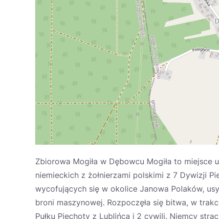
Zbiorowa Mogiła w Dębowcu Mogiła to miejsce up
niemieckich z żołnierzami polskimi z 7 Dywizji 
wycofujących się w okolice Janowa Polaków, us
broni maszynowej. Rozpoczęła się bitwa, w trakci
Pułku Piechoty z Lublińca i 2 cywili. Niemcy stra