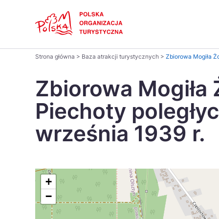
Skip
Link
Polski
Strona główna
>
Baza atrakcji turystycznych
>
Zbiorowa Mogiła Żo
Wyszukaj
Dansk
na
Zbiorowa Mogiła 
stronie
Italiano
Piechoty poległyc
Pomysł na...
Regiony
Gastronomia i kuchnia
Co nowe
Kuchnia 
września 1939 r.
Português
Україна
+
−
Parki narodowe