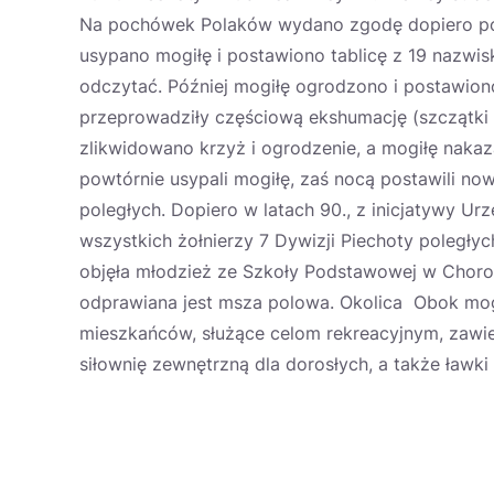
Na pochówek Polaków wydano zgodę dopiero po 6
usypano mogiłę i postawiono tablicę z 19 nazwisk
odczytać. Później mogiłę ogrodzono i postawion
przeprowadziły częściową ekshumację (szczątki z
zlikwidowano krzyż i ogrodzenie, a mogiłę nak
powtórnie usypali mogiłę, zaś nocą postawili now
poległych. Dopiero w latach 90., z inicjatywy U
wszystkich żołnierzy 7 Dywizji Piechoty poległyc
objęła młodzież ze Szkoły Podstawowej w Choroni
odprawiana jest msza polowa. Okolica Obok mog
mieszkańców, służące celom rekreacyjnym, zawier
siłownię zewnętrzną dla dorosłych, a także ław