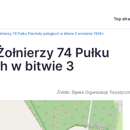
Top atra
English
Česká
łnierzy 74 Pułku Piechoty poległych w bitwie 3 września 1939 r.
Deutsch
Español
Żołnierzy 74 Pułku
Magyar
Nederlands
h w bitwie 3
go?
regionów
Miasta
Ambasador miejsca
Szlaki kulinarne
UNESC
Norsk
Suomi
Źródło: Śląska Organizacja Turystycz
Uzdrowiska
Polskie 