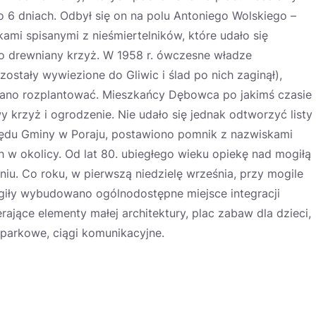
 dniach. Odbył się on na polu Antoniego Wolskiego –
ami spisanymi z nieśmiertelników, które udało się
o drewniany krzyż. W 1958 r. ówczesne władze
ostały wywiezione do Gliwic i ślad po nich zaginął),
azano rozplantować. Mieszkańcy Dębowca po jakimś czasie
y krzyż i ogrodzenie. Nie udało się jednak odtworzyć listy
rzędu Gminy w Poraju, postawiono pomnik z nazwiskami
h w okolicy. Od lat 80. ubiegłego wieku opiekę nad mogiłą
u. Co roku, w pierwszą niedzielę września, przy mogile
iły wybudowano ogólnodostępne miejsce integracji
ające elementy małej architektury, plac zabaw dla dzieci,
ki parkowe, ciągi komunikacyjne.