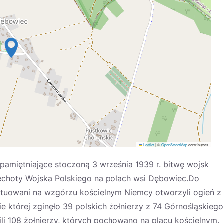
Leaflet
|
©
OpenStreetMap
contributors
amiętniające stoczoną 3 września 1939 r. bitwę wojsk
Piechoty Wojska Polskiego na polach wsi Dębowiec.Do
ytuowani na wzgórzu kościelnym Niemcy otworzyli ogień z
e której zginęło 39 polskich żołnierzy z 74 Górnośląskiego
cili 108 żołnierzy, których pochowano na placu kościelnym.