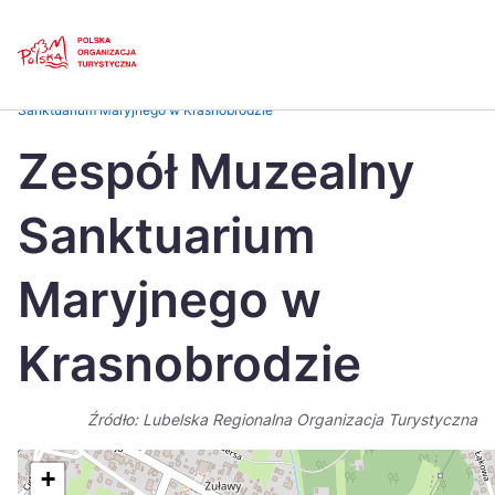
Skip
Link
Strona główna
>
Baza atrakcji turystycznych
>
Zespół Muzealny
Sanktuarium Maryjnego w Krasnobrodzie
Polski
Engl
Zespół Muzealny
Česká
中国
Sanktuarium
Dansk
Deut
Español
Fran
Maryjnego w
Italiano
Magy
Krasnobrodzie
Nederlands
日本
Português
Nors
Źródło: Lubelska Regionalna Organizacja Turystyczna
Suomi
Sven
+