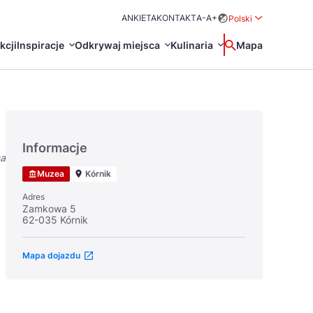
ANKIETA
KONTAKT
A-
A+
Polski
Rozwiń menu wybo
kcji
Inspiracje
Odkrywaj miejsca
Kulinaria
Wyszukaj
Mapa
中国
Zamkn
Français
日本語
Informacje
na
O
Certyfikaty POT
Restauracje Michelin
Muzea
Kórnik
Svenska
Adres
Zamkowa 5
62-035 Kórnik
Mapa dojazdu
Marki Turystyczne