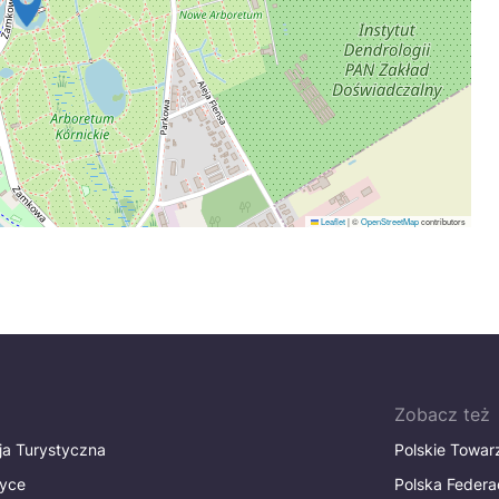
Leaflet
|
©
OpenStreetMap
contributors
Zobacz też
ja Turystyczna
Polskie Towa
tyce
Polska Federa