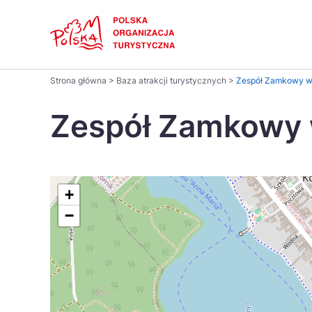
Skip
Link
Polski
Strona główna
>
Baza atrakcji turystycznych
>
Zespół Zamkowy w
Wyszukaj
Dansk
na
Zespół Zamkowy 
stronie
Italiano
Pomysł na...
Regiony
Gastronomia i kuchnia
Co nowe
Kuchnia 
Português
+
−
Україна
Parki narodowe