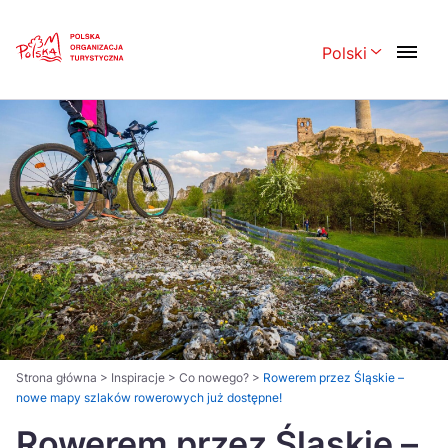
Skip
Link
Polski
Rozwiń menu 
Polski
English
Česká
中国
Dansk
Deutsch
Español
Français
Italiano
Magyar
Nederlands
日本語
Português
Norsk
Strona główna
>
Inspiracje
>
Co nowego?
>
Rowerem przez Śląskie –
nowe mapy szlaków rowerowych już dostępne!
Suomi
Svenska
Rowerem przez Śląskie –