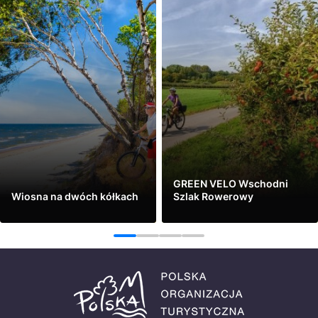
GREEN VELO Wschodni
Wiosna na dwóch kółkach
Szlak Rowerowy
Zobacz
Zobacz
1
2
3
4