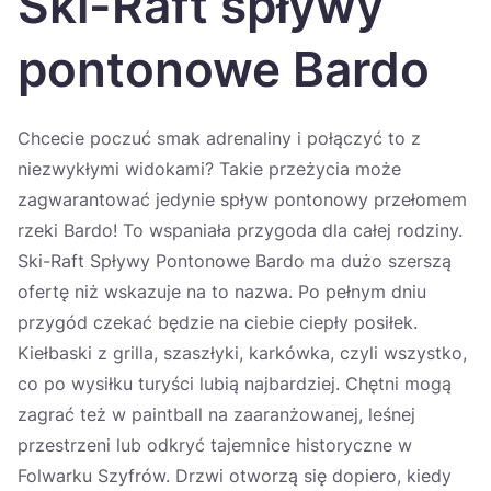
Ski-Raft spływy
Україна
pontonowe Bardo
Zamknij
Chcecie poczuć smak adrenaliny i połączyć to z
niezwykłymi widokami? Takie przeżycia może
zagwarantować jedynie spływ pontonowy przełomem
rzeki Bardo! To wspaniała przygoda dla całej rodziny.
Ski-Raft Spływy Pontonowe Bardo ma dużo szerszą
ofertę niż wskazuje na to nazwa. Po pełnym dniu
przygód czekać będzie na ciebie ciepły posiłek.
Kiełbaski z grilla, szaszłyki, karkówka, czyli wszystko,
co po wysiłku turyści lubią najbardziej. Chętni mogą
zagrać też w paintball na zaaranżowanej, leśnej
przestrzeni lub odkryć tajemnice historyczne w
Folwarku Szyfrów. Drzwi otworzą się dopiero, kiedy