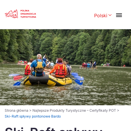
Skip
Link
Polski
Rozwiń menu 
Polski
English
Česká
中国
Dansk
Deutsch
Español
Français
Italiano
Magyar
Nederlands
日本語
Português
Norsk
Strona główna
>
Najlepsze Produkty Turystyczne – Certyfikaty POT
>
Ski-Raft spływy pontonowe Bardo
Suomi
Svenska