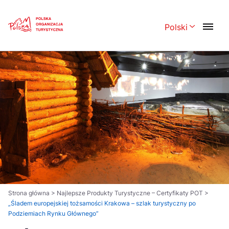
Skip
Link
Polski
Rozwiń menu 
Polski
English
Česká
中国
Dansk
Deutsch
Español
Français
Italiano
Magyar
Nederlands
日本語
Português
Norsk
Strona główna
>
Najlepsze Produkty Turystyczne – Certyfikaty POT
>
„Śladem europejskiej tożsamości Krakowa – szlak turystyczny po
Suomi
Svenska
Podziemiach Rynku Głównego”