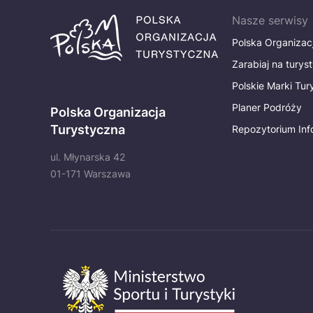
Nasze serwisy
Polska Organizac
Zarabiaj na turys
Polskie Marki Tu
Planer Podróży
Polska Organizacja
Turystyczna
Repozytorium Inf
ul. Młynarska 42
01-171 Warszawa