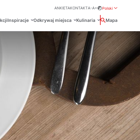
ANKIETA
KONTAKT
A-
A+
Polski
Rozwiń menu wybo
kcji
Inspiracje
Odkrywaj miejsca
Kulinaria
Wyszukaj
Mapa
中国
Zamkn
Français
日本語
O
Certyfikaty POT
Restauracje Michelin
Svenska
Marki Turystyczne