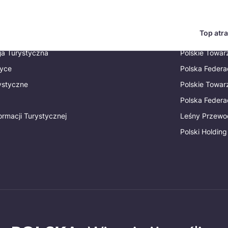
Top atra
Zobacz też
English
Česká
ja Turystyczna
Polskie Towa
tyce
Polska Federa
Deutsch
Español
rystyczne
Polskie Towa
Polska Federac
Magyar
Nederlands
ormacji Turystycznej
Leśny Przewo
go?
regionów
Miasta
Ambasador miejsca
Szlaki kulinarne
UNESC
Polski Holding
Norsk
Suomi
Uzdrowiska
Polskie 