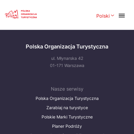
Skip
Link
Polski
Rozwiń menu 
Polski
English
Polska Organizacja Turystyczna
Česká
中国
ul. Młynarska 42
Dansk
Deutsch
01-171 Warszawa
Español
Français
Italiano
Magyar
Nasze serwisy
Polska Organizacja Turystyczna
Nederlands
日本語
Zarabiaj na turystyce
Português
Norsk
Polskie Marki Turystyczne
Suomi
Svenska
Planer Podróży