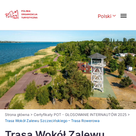
Skip
Link
Polski
Rozwiń menu 
Polski
English
Česká
中国
Dansk
Deutsch
Español
Français
Italiano
Magyar
Nederlands
日本語
Português
Norsk
Strona główna
>
Certyfikaty POT - GŁOSOWANIE INTERNAUTÓW 2025
>
Trasa Wokół Zalewu Szczecińskiego – Trasa Rowerowa
Suomi
Svenska
Trasa Wokół Zalewu