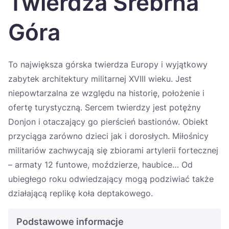
Twierdza Srebrna
Україна
Góra
Zamknij
To największa górska twierdza Europy i wyjątkowy
zabytek architektury militarnej XVIII wieku. Jest
niepowtarzalna ze względu na historię, położenie i
ofertę turystyczną. Sercem twierdzy jest potężny
Donjon i otaczający go pierścień bastionów. Obiekt
przyciąga zarówno dzieci jak i dorosłych. Miłośnicy
militariów zachwycają się zbiorami artylerii fortecznej
– armaty 12 funtowe, moździerze, haubice… Od
ubiegłego roku odwiedzający mogą podziwiać także
działającą replikę koła deptakowego.
Podstawowe informacje