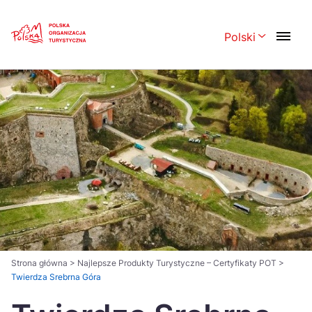
Skip
Link
Polski
Rozwiń menu 
Polski
English
Česká
中国
Dansk
Deutsch
Español
Français
Italiano
Magyar
Nederlands
日本語
Português
Norsk
Strona główna
>
Najlepsze Produkty Turystyczne – Certyfikaty POT
>
Twierdza Srebrna Góra
Suomi
Svenska