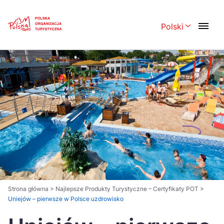
Skip
Link
Polski
Rozwiń menu 
Polski
English
Česká
中国
Dansk
Deutsch
Español
Français
Italiano
Magyar
Nederlands
日本語
Português
Norsk
Strona główna
>
Najlepsze Produkty Turystyczne – Certyfikaty POT
>
Uniejów – pierwsze w Polsce uzdrowisko
Suomi
Svenska