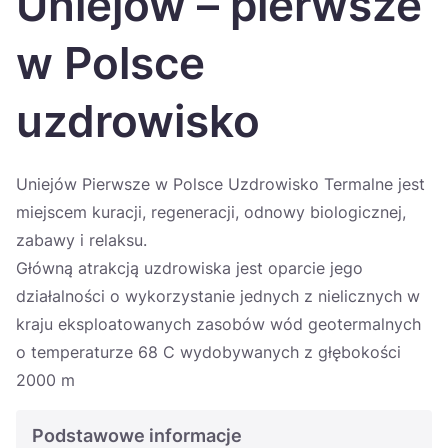
Uniejów – pierwsze
Україна
w Polsce
Zamknij
uzdrowisko
Uniejów Pierwsze w Polsce Uzdrowisko Termalne jest
miejscem kuracji, regeneracji, odnowy biologicznej,
zabawy i relaksu.
Główną atrakcją uzdrowiska jest oparcie jego
działalności o wykorzystanie jednych z nielicznych w
kraju eksploatowanych zasobów wód geotermalnych
o temperaturze 68 C wydobywanych z głębokości
2000 m
Podstawowe informacje