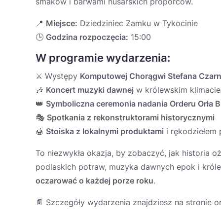
smaków i barwami husarskich proporców.
📍
Miejsce:
Dziedziniec Zamku w Tykocinie
🕒
Godzina rozpoczęcia:
15:00
W programie wydarzenia:
⚔️ Występy
Komputowej Chorągwi Stefana Czarn
🎶
Koncert muzyki dawnej
w królewskim klimacie
👑
Symboliczna ceremonia nadania Orderu Orła B
🎭
Spotkania z rekonstruktorami historycznymi
🍯
Stoiska z lokalnymi produktami
i rękodziełem
To niezwykła okazja, by zobaczyć, jak historia 
podlaskich potraw, muzyka dawnych epok i króle
oczarować o każdej porze roku
.
📄 Szczegóły wydarzenia znajdziesz na stronie o