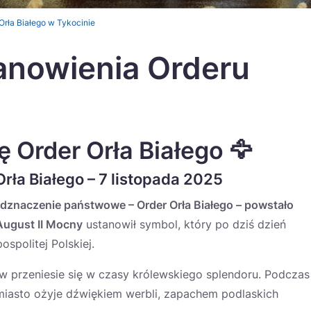
Orła Białego w Tykocinie
anowienia Orderu
ię Order Orła Białego 🦅
rła Białego – 7 listopada 2025
 odznaczenie państwowe – Order Orła Białego – powstało
August II Mocny
ustanowił symbol, który po dziś dzień
politej Polskiej.
ów przeniesie się w czasy królewskiego splendoru. Podczas
iasto ożyje dźwiękiem werbli, zapachem podlaskich