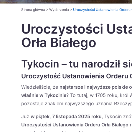
Strona główna
>
Wydarzenia
>
Uroczystości Ustanowienia Orderu 
Uroczystości Ust
Orła Białego
Tykocin – tu narodził s
Uroczystość Ustanowienia Orderu O
Wiedzieliście, że
najstarsze i najwyższe polskie
właśnie w Tykocinie
? To tutaj, w 1705 roku, król
pozostaje znakiem najwyższego uznania Rzeczypos
Już
w piątek, 7 listopada 2025 roku
, Tykocin zn
Uroczystości Ustanowienia Orderu Orła Białego
m