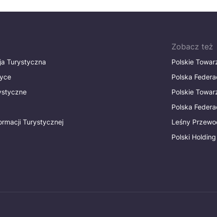
Zobacz też
ja Turystyczna
Polskie Towa
tyce
Polska Federa
rystyczne
Polskie Towa
Polska Federac
ormacji Turystycznej
Leśny Przewo
Polski Holding