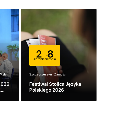
2
8
sierpnia
sierpnia
si
Wisłą
Szczebrzeszyn i Zamość
Duszn
2026
Festiwal Stolica Języka
81.
.
Polskiego 2026
Fes
d
Dus
Zobacz
Zob