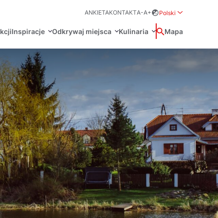
ANKIETA
KONTAKT
A-
A+
Polski
Rozwiń menu wybo
kcji
Inspiracje
Odkrywaj miejsca
Kulinaria
Wyszukaj
Mapa
中国
Zamkn
Français
日本語
O
Certyfikaty POT
Restauracje Michelin
Svenska
Marki Turystyczne