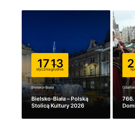
17
13
2
stycznia
grudnia
li
Bielsko-Biała
Gdańs
Bielsko-Biała – Polską
766.
Stolicą Kultury 2026
Domi
Zobacz
Zobac