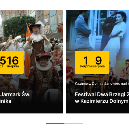
5
16
1
9
pca
sierpnia
sierpnia
sierpnia
k
Kazimierz Dolny / Janowiec nad 
 Jarmark Św.
Festiwal Dwa Brzegi 
nika
w Kazimierzu Dolnym
Kino, sztuka i lato na
z
Zobacz
Wisłą
1
2