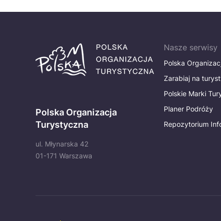
Nasze serwisy
Polska Organizac
Zarabiaj na turys
Polskie Marki Tu
Planer Podróży
Polska Organizacja
Turystyczna
Repozytorium Inf
ul. Młynarska 42
01-171 Warszawa