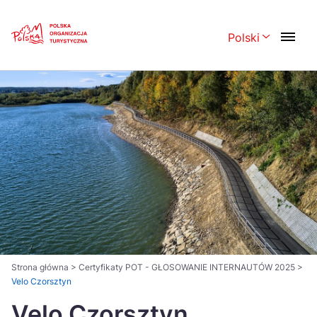
Skip
Link
Polski
Rozwiń menu 
Polski
English
Česká
中国
Dansk
Deutsch
Español
Français
Italiano
Magyar
Nederlands
日本語
Português
Norsk
Strona główna
>
Certyfikaty POT - GŁOSOWANIE INTERNAUTÓW 2025
>
Velo Czorsztyn
Suomi
Svenska
Velo Czorsztyn