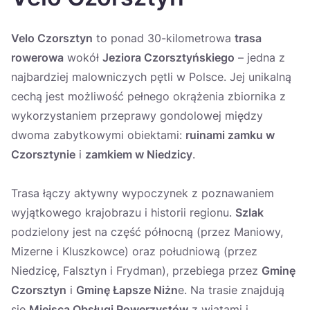
Україна
Velo Czorsztyn
to ponad 30-kilometrowa
trasa
Zamknij
rowerowa
wokół
Jeziora Czorsztyńskiego
– jedna z
najbardziej malowniczych pętli w Polsce. Jej unikalną
cechą jest możliwość pełnego okrążenia zbiornika z
wykorzystaniem przeprawy gondolowej między
dwoma zabytkowymi obiektami:
ruinami zamku w
Czorsztynie
i
zamkiem w Niedzicy
.
Trasa łączy aktywny wypoczynek z poznawaniem
wyjątkowego krajobrazu i historii regionu.
Szlak
podzielony jest na część północną (przez Maniowy,
Mizerne i Kluszkowce) oraz południową (przez
Niedzicę, Falsztyn i Frydman), przebiega przez
Gminę
Czorsztyn
i
Gminę Łapsze Niżn
e. Na trasie znajdują
się
Miejsca Obsługi Rowerzystów
z wiatami i