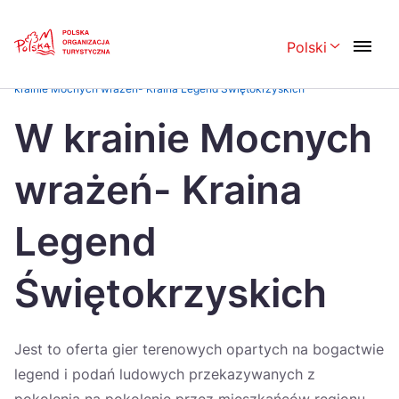
Skip
Link
Polski
Rozwiń menu 
Strona główna
>
Najlepsze Produkty Turystyczne – Certyfikaty POT
>
W
krainie Mocnych wrażeń- Kraina Legend Świętokrzyskich
Polski
English
W krainie Mocnych
Česká
中国
wrażeń- Kraina
Dansk
Deutsch
Español
Français
Legend
Italiano
Magyar
Świętokrzyskich
Nederlands
日本語
Português
Norsk
Jest to oferta gier terenowych opartych na bogactwie
Suomi
Svenska
legend i podań ludowych przekazywanych z