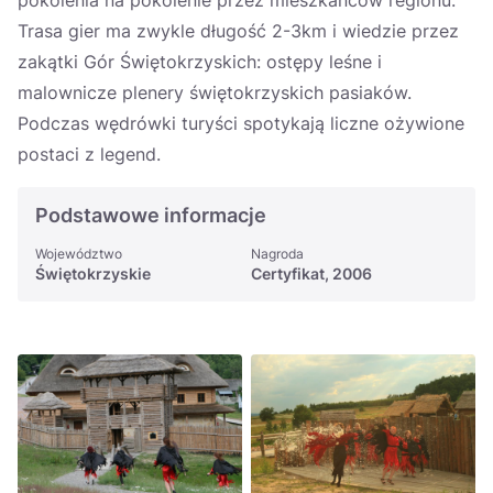
pokolenia na pokolenie przez mieszkańców regionu.
Україна
Trasa gier ma zwykle długość 2-3km i wiedzie przez
zakątki Gór Świętokrzyskich: ostępy leśne i
Zamknij
malownicze plenery świętokrzyskich pasiaków.
Podczas wędrówki turyści spotykają liczne ożywione
postaci z legend.
Podstawowe informacje
Województwo
Nagroda
Świętokrzyskie
Certyfikat, 2006