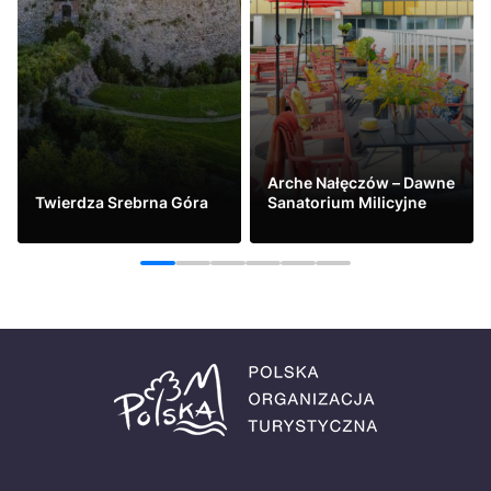
Arche Nałęczów – Dawne
Twierdza Srebrna Góra
Sanatorium Milicyjne
Zobacz
Zobacz
1
2
3
4
5
6