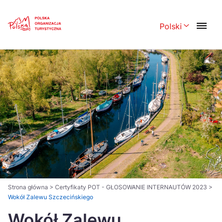
Skip
Link
Polski
Rozwiń menu 
Polski
English
Česká
中国
Dansk
Deutsch
Español
Français
Italiano
Magyar
Nederlands
日本語
Português
Norsk
Strona główna
>
Certyfikaty POT - GŁOSOWANIE INTERNAUTÓW 2023
>
Wokół Zalewu Szczecińskiego
Suomi
Svenska
Wokół Zalewu