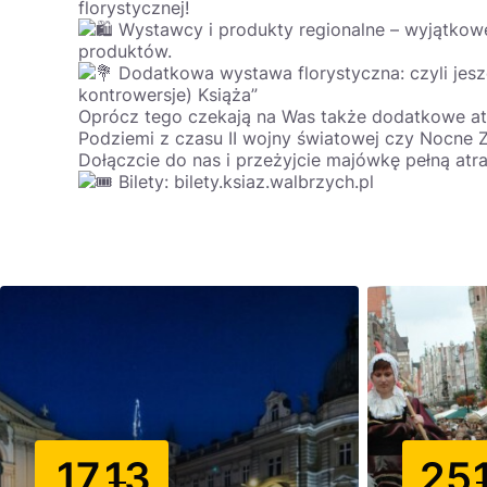
florystycznej!
Wystawcy i produkty regionalne – wyjątkowe 
produktów.
Dodatkowa wystawa florystyczna: czyli jeszc
kontrowersje) Książa”
Oprócz tego czekają na Was także dodatkowe at
Podziemi z czasu II wojny światowej czy Nocne Zw
Dołączcie do nas i przeżyjcie majówkę pełną atra
Bilety:
bilety.ksiaz.walbrzych.pl
17
13
25