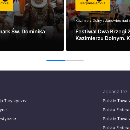
erpnia
sierpnia
sierpnia
Kazimierz Dolny / Janowiec nad 
mark Św. Dominika
Festiwal Dwa Brzegi 
Kazimierzu Dolnym. K
sztuka i lato nad Wisł
Zobacz
1
2
Zobacz też
ja Turystyczna
Polskie Towa
tyce
Polska Federa
rystyczne
Polskie Towa
Polska Federac