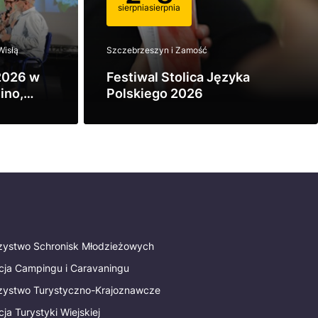
sierpnia
sierpnia
Wisłą
Szczebrzeszyn i Zamość
2026 w
Festiwal Stolica Języka
ino,
Polskiego 2026
ą
Zobacz
rzystwo Schronisk Młodzieżowych
cja Campingu i Caravaningu
rzystwo Turystyczno-Krajoznawcze
ja Turystyki Wiejskiej