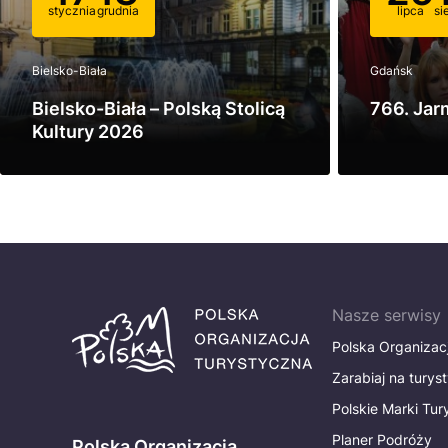
stycznia
grudnia
lipca
si
Bielsko-Biała
Gdańsk
Bielsko-Biała – Polską Stolicą
766. Jar
Kultury 2026
Zobacz
Zobacz
Nasze serwisy
Polska Organizac
Zarabiaj na turys
Polskie Marki Tu
Planer Podróży
Polska Organizacja