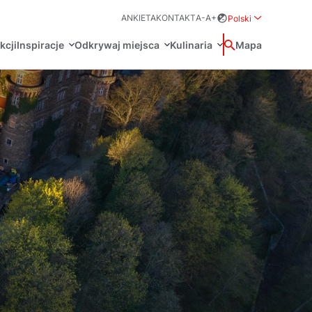
ANKIETA
KONTAKT
A-
A+
Polski
Rozwiń menu wybo
kcji
Inspiracje
Odkrywaj miejsca
Kulinaria
Wyszukaj
Mapa
中国
Zamkn
Français
日本語
O
Certyfikaty POT
Restauracje Michelin
Svenska
Marki Turystyczne