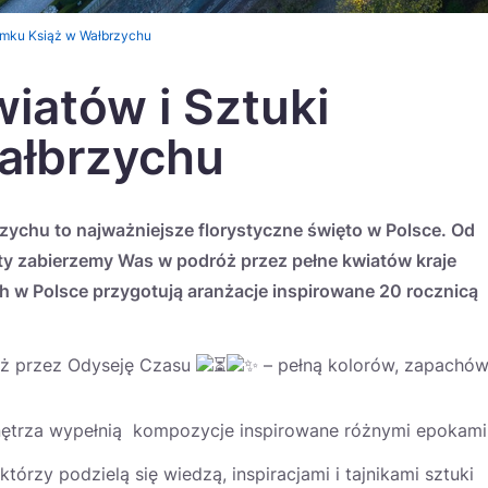
amku Książ w Wałbrzychu
iatów i Sztuki
ałbrzychu
zychu to najważniejsze florystyczne święto w Polsce. Od
sty zabierzemy Was w podróż przez pełne kwiatów kraje
ych w Polsce przygotują aranżacje inspirowane 20 rocznicą
óż przez Odyseję Czasu
– pełną kolorów, zapachó
ętrza wypełnią kompozycje inspirowane różnymi epokami
którzy podzielą się wiedzą, inspiracjami i tajnikami sztuki