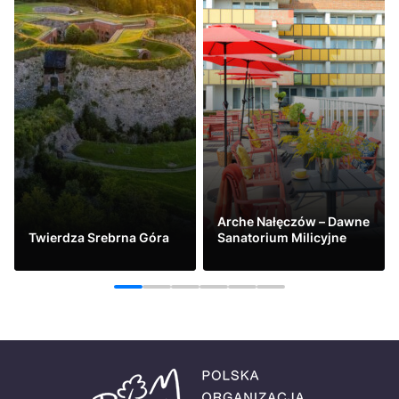
Arche Nałęczów – Dawne
Twierdza Srebrna Góra
Sanatorium Milicyjne
Zobacz
Zobacz
1
2
3
4
5
6