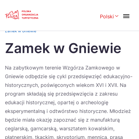
Skip
Link
Polski
Rozwiń menu 
Strona główna
>
Najlepsze Produkty Turystyczne – Certyfikaty POT
>
Zamek w Gniewie
Polski
English
Zamek w Gniewie
Česká
中国
Dansk
Deutsch
Na zabytkowym terenie Wzgórza Zamkowego w
Gniewie odbędzie się cykl przedsięwzięć edukacyjno-
Español
Français
historycznych, poświęconych wiekom XVI i XVII. Na
Italiano
Magyar
program składają się przedsięwzięcia z zakresu
edukacji historycznej, opartej o archeologię
Nederlands
日本語
eksperymentalną i odtwórstwo historyczne. Młodzież
Português
Norsk
będzie miała okazję zapoznać się z manufakturą
Suomi
Svenska
ceglarską, garncarską, warsztatem kowalskim,
płatnerskim, tkackim, skryptorium, mennicą, prasą