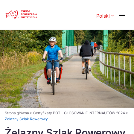
Skip
Link
Polski
Rozwiń menu 
Polski
English
Česká
中国
Dansk
Deutsch
Español
Français
Italiano
Magyar
Nederlands
日本語
Português
Norsk
Strona główna
>
Certyfikaty POT - GŁOSOWANIE INTERNAUTÓW 2024
>
Żelazny Szlak Rowerowy
Suomi
Svenska
Żelazny Szlak Rowerowy