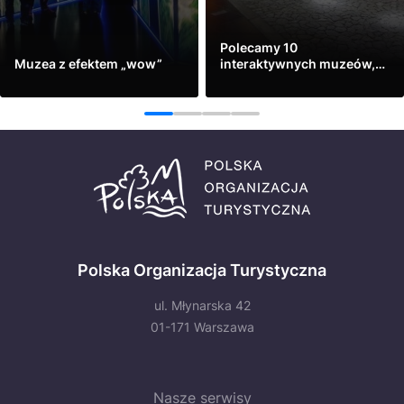
Polecamy 10
Muzea z efektem „wow”
interaktywnych muzeów,
które trzeba zobaczyć
Zobacz
Zobacz
1
2
3
4
Polska Organizacja Turystyczna
ul. Młynarska 42
01-171 Warszawa
Nasze serwisy