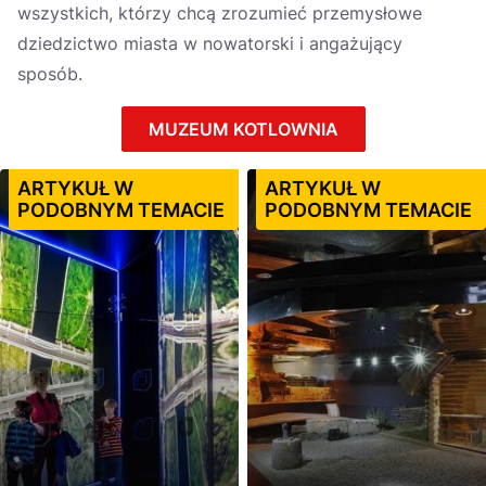
wszystkich, którzy chcą zrozumieć przemysłowe
dziedzictwo miasta w nowatorski i angażujący
sposób.
MUZEUM KOTLOWNIA
ARTYKUŁ W
ARTYKUŁ W
PODOBNYM TEMACIE
PODOBNYM TEMACIE