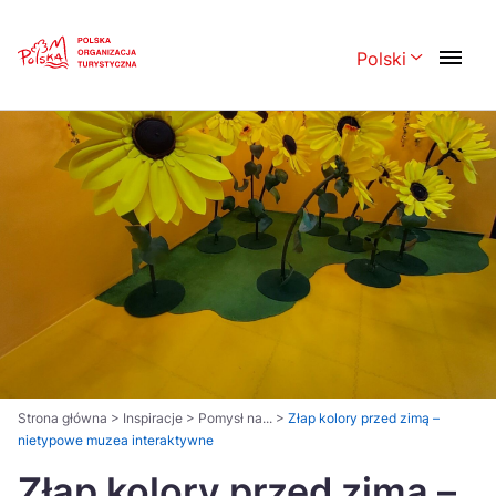
Skip
Link
Polski
Rozwiń menu 
Polski
English
Česká
中国
Dansk
Deutsch
Español
Français
Italiano
Magyar
Nederlands
日本語
Português
Norsk
Strona główna
>
Inspiracje
>
Pomysł na...
>
Złap kolory przed zimą –
nietypowe muzea interaktywne
Suomi
Svenska
Złap kolory przed zimą –