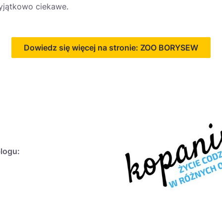
yjątkowo ciekawe.
Dowiedz się więcej na stronie: ZOO BORYSEW
blogu: