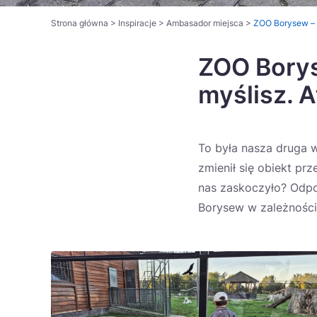
Strona główna
>
Inspiracje
>
Ambasador miejsca
>
ZOO Borysew – b
ZOO Boryse
myślisz. A
To była nasza druga 
zmienił się obiekt p
nas zaskoczyło? Odpo
Borysew w zależności