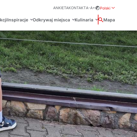
ANKIETA
KONTAKT
A-
A+
Polski
Rozwiń menu wybo
kcji
Inspiracje
Odkrywaj miejsca
Kulinaria
Wyszukaj
Mapa
中国
Zamkn
Français
日本語
O
Certyfikaty POT
Restauracje Michelin
Svenska
Marki Turystyczne