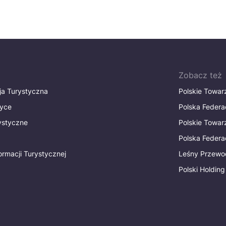
Zobacz też
ja Turystyczna
Polskie Towa
tyce
Polska Federa
rystyczne
Polskie Towa
Polska Federac
ormacji Turystycznej
Leśny Przewo
Polski Holding