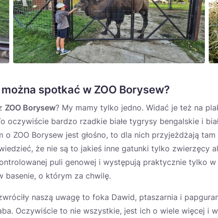
a można spotkać w ZOO Borysew?
 z
ZOO Borysew
? My mamy tylko jedno. Widać je też na pla
o oczywiście bardzo rzadkie białe tygrysy bengalskie i biał
 o ZOO Borysew jest głośno, to dla nich przyjeżdżają tam 
iedzieć, że nie są to jakieś inne gatunki tylko zwierzęcy al
ntrolowanej puli genowej i występują praktycznie tylko w n
 basenie, o którym za chwilę.
zwróciły naszą uwagę to foka Dawid, ptaszarnia i papgurania
aba. Oczywiście to nie wszystkie, jest ich o wiele więcej 