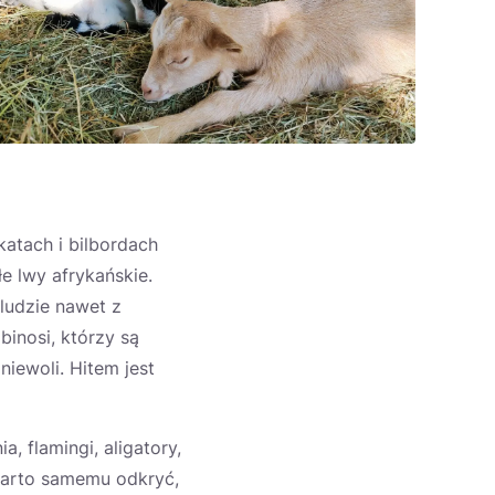
katach i bilbordach
e lwy afrykańskie.
ludzie nawet z
binosi, którzy są
iewoli. Hitem jest
, flamingi, aligatory,
i warto samemu odkryć,