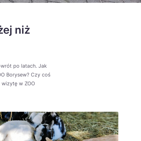
ej niż
owrót po latach. Jak
ZOO Borysew? Czy coś
e wizytę w ZOO