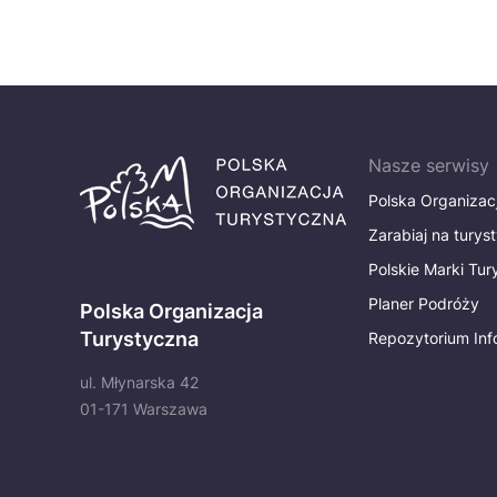
Nasze serwisy
Polska Organizac
Zarabiaj na turys
Polskie Marki Tu
Planer Podróży
Polska Organizacja
Turystyczna
Repozytorium Inf
ul. Młynarska 42
01-171 Warszawa