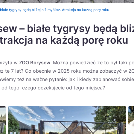
iałe tygrysy będą bliżej niż myślisz. Atrakcja na każdą porę roku
w – białe tygrysy będą bliż
trakcja na każdą porę roku
wizyta w
ZOO Borysew
. Można powiedzieć że to był taki p
rzez te 7 lat? Co obecnie w 2025 roku można zobaczyć w 
wiemy też na ważne pytanie: jak i kiedy zaplanować sobi
 od tego, czego oczekujecie od tego miejsca?