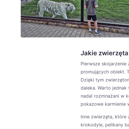
Jakie zwierzęt
Pierwsze skojarzenie
promujących obiekt. T
Dzięki tym zwierzętom
daleka. Warto jednak w
nadal rozmnażani w ko
pokazowe karmienie w
Inne zwierzęta, które 
krokodyle, pelikany b