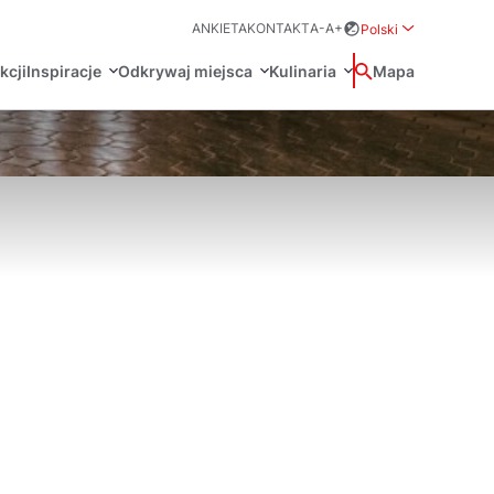
ANKIETA
KONTAKT
A-
A+
Polski
Rozwiń menu wybo
kcji
Inspiracje
Odkrywaj miejsca
Kulinaria
Wyszukaj
Mapa
中国
Zamkn
Français
日本語
O
Certyfikaty POT
Restauracje Michelin
Svenska
Marki Turystyczne