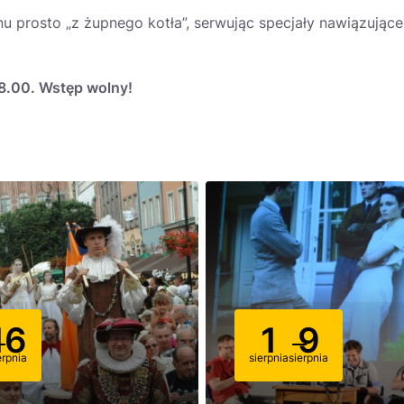
 prosto „z żupnego kotła”, serwując specjały nawiązujące
8.00. Wstęp wolny!
16
1
9
erpnia
sierpnia
sierpnia