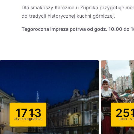
Dla smakoszy Karczma u Żupnika przygotuje menu
do tradycji historycznej kuchni górniczej.
Tegoroczna impreza potrwa od godz. 10.00 do 1
17
13
25
stycznia
grudnia
lipca
si