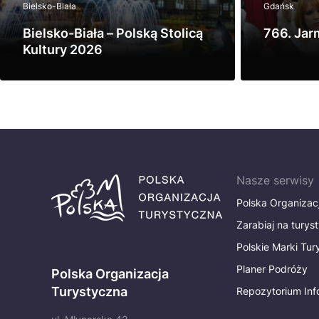
Bielsko-Biała
Gdańsk
Bielsko-Biała – Polską Stolicą
766. Jar
Kultury 2026
Zobacz
Zobacz
Nasze serwisy
Polska Organizac
Zarabiaj na turys
Polskie Marki Tu
Planer Podróży
Polska Organizacja
Turystyczna
Repozytorium Inf