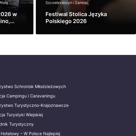
Wisłą
Szczebrzeszyn i Zamość
2026 w
Festiwal Stolica Języka
ino,
Polskiego 2026
ą
Zobacz
rzystwo Schronisk Młodzieżowych
cja Campingu i Caravaningu
rzystwo Turystyczno-Krajoznawcze
ja Turystyki Wiejskiej
dnik Turystyczny
 Hotelowy – W Polsce Najlepiej