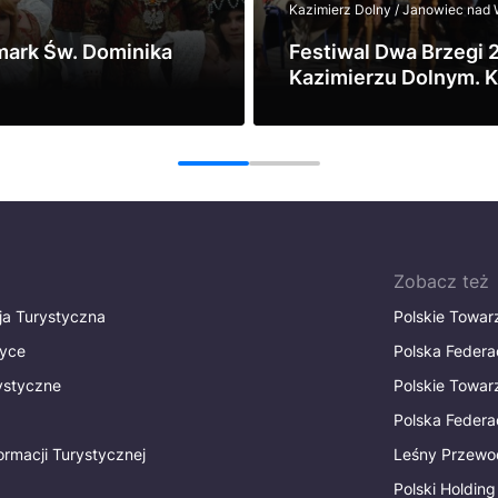
Kazimierz Dolny / Janowiec nad 
mark Św. Dominika
Festiwal Dwa Brzegi 
Kazimierzu Dolnym. K
sztuka i lato nad Wisł
Zobacz
1
2
Zobacz też
ja Turystyczna
Polskie Towa
tyce
Polska Federa
rystyczne
Polskie Towa
Polska Federac
ormacji Turystycznej
Leśny Przewo
Polski Holding