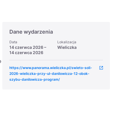
Dane wydarzenia
Data
Lokalizacja
14 czerwca 2026
–
Wieliczka
14 czerwca 2026
e
https://www.panorama.wieliczka.pl/swieto-soli-
2026-wieliczka-przy-ul-danilowicza-12-obok-
szybu-danilowicza-program/