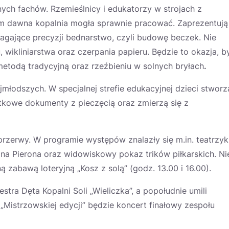
nych fachów. Rzemieślnicy i edukatorzy w strojach z
ym dawna kopalnia mogła sprawnie pracować. Zaprezentują
magające precyzji bednarstwo, czyli budowę beczek. Nie
ikliniarstwa oraz czerpania papieru. Będzie to okazja, b
metodą tradycyjną oraz rzeźbieniu w solnych bryłach
.
jmłodszych. W specjalnej strefie edukacyjnej dzieci stworz
ątkowe dokumenty z pieczęcią oraz zmierzą się z
rzerwy. W programie występów znalazły się m.in. teatrzyk
zna Pierona oraz widowiskowy pokaz trików piłkarskich. Ni
 zabawą loteryjną „Kosz z solą” (godz. 13.00 i 16.00).
ra Dęta Kopalni Soli „Wieliczka”, a popołudnie umili
Mistrzowskiej edycji” będzie koncert finałowy zespołu