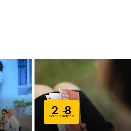
2
8
sierpnia
sierpnia