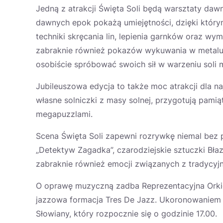
Jedną z atrakcji Święta Soli będą warsztaty daw
dawnych epok pokażą umiejętności, dzięki któr
techniki skręcania lin, lepienia garnków oraz wy
zabraknie również pokazów wykuwania w metalu, w
osobiście spróbować swoich sił w warzeniu soli 
Jubileuszowa edycja to także moc atrakcji dla na
własne solniczki z masy solnej, przygotują pami
megapuzzlami.
Scena Święta Soli zapewni rozrywkę niemal bez p
„Detektyw Zagadka”, czarodziejskie sztuczki Bła
zabraknie również emocji związanych z tradycyjną
O oprawę muzyczną zadba Reprezentacyjna Orkiest
jazzowa formacja Tres De Jazz. Ukoronowaniem „
Słowiany, który rozpocznie się o godzinie 17.00.