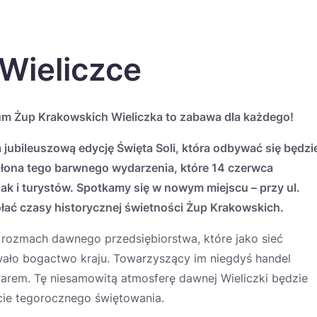
 Wieliczce
zeum Żup Krakowskich Wieliczka to zabawa dla każdego!
ubileuszową edycję Święta Soli, która odbywać się będzi
słona tego barwnego wydarzenia, które 14 czerwca
ak i turystów. Spotkamy się w nowym miejscu – przy ul.
ołać czasy historycznej świetności Żup Krakowskich.
 rozmach dawnego przedsiębiorstwa, które jako sieć
owało bogactwo kraju. Towarzyszący im niegdyś handel
gwarem. Tę niesamowitą atmosferę dawnej Wieliczki będzie
ie tegorocznego świętowania.