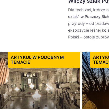
Wilczy szlak Pu
Dla tych zaś, którzy 
szlak” w Puszczy Biał
przyrody – od pradaw
ekspozycję leśnej kol
Polski – ostoję żubró
ARTYKUŁ W PODOBNYM
ARTYK
TEMACIE
TEMAC