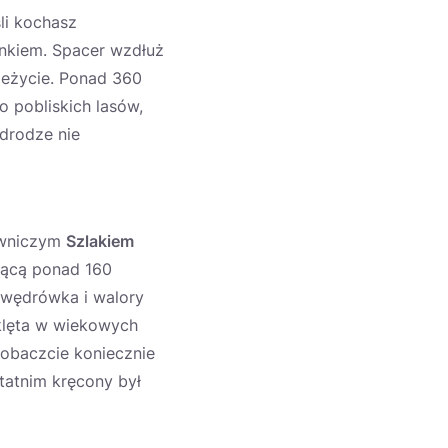
li kochasz
ynkiem. Spacer wzdłuż
zeżycie. Ponad 360
o pobliskich lasów,
 drodze nie
lowniczym
Szlakiem
zącą ponad 160
a wędrówka i walory
aklęta w wiekowych
Zobaczcie koniecznie
tatnim kręcony był