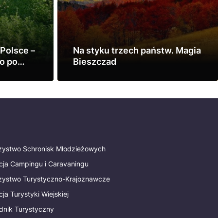
 Polsce –
Na styku trzech państw. Magia
ko po
Bieszczad
Zobacz
rzystwo Schronisk Młodzieżowych
cja Campingu i Caravaningu
rzystwo Turystyczno-Krajoznawcze
ja Turystyki Wiejskiej
dnik Turystyczny