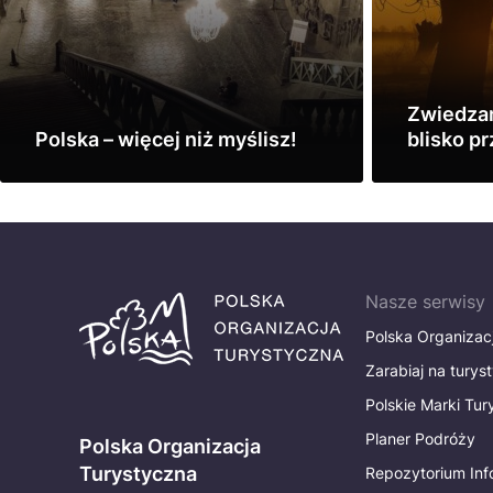
Zwiedzan
Polska – więcej niż myślisz!
blisko p
Wschodn
Zobacz
Zobacz
Nasze serwisy
Polska Organizac
Zarabiaj na turys
Polskie Marki Tu
Planer Podróży
Polska Organizacja
Turystyczna
Repozytorium Inf