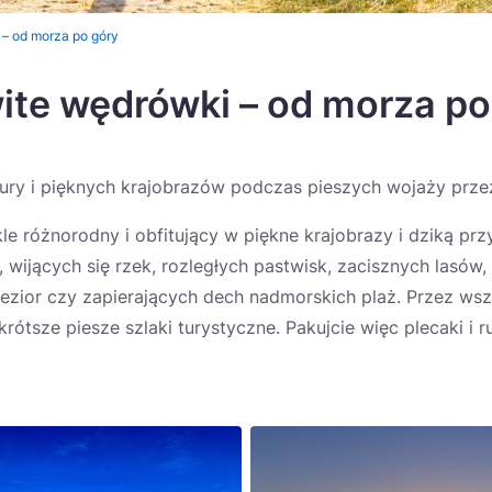
– od morza po góry
te wędrówki – od morza po
tury i pięknych krajobrazów podczas pieszych wojaży prze
kle różnorodny i obfitujący w piękne krajobrazy i dziką prz
 wijących się rzek, rozległych pastwisk, zacisznych lasó
jezior czy zapierających dech nadmorskich plaż. Przez wsz
krótsze piesze szlaki turystyczne. Pakujcie więc plecaki i r