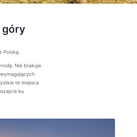
 góry
z Polskę.
yrodę. Nie brakuje
w, wymagających
ystkie te miejsca
uszajcie ku