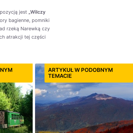
opozycją jest
„Wilczy
 bory bagienne, pomniki
nad rzeką Narewką czy
 atrakcji tej części
BNYM
ARTYKUŁ W PODOBNYM
TEMACIE