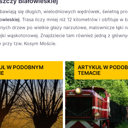
szczy Białowieskiej
obawiają się długich, wielodniowych wędrówek, świetną pr
owieskiej
. Trasa liczy mniej niż 12 kilometrów i obfituje w
nych drzew po wielkie głazy narzutowe, malownicze łąki 
ejki wąskotorowej. Znajdziecie tam również jedną z głównych
w przy tzw. Kosym Moście.
UŁ W PODOBNYM
ARTYKUŁ W PODO
IE
TEMACIE