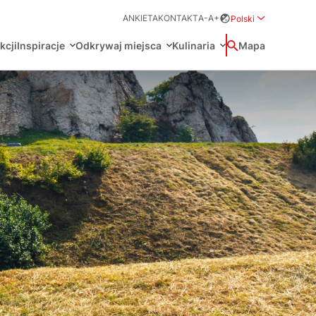
ANKIETA
KONTAKT
A-
A+
Polski
Rozwiń menu wybo
kcji
Inspiracje
Odkrywaj miejsca
Kulinaria
Wyszukaj
Mapa
中国
Zamkn
Français
日本語
O
Certyfikaty POT
Restauracje Michelin
Svenska
Marki Turystyczne