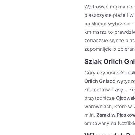
Wędrować można nie t
piaszczyste plaże i w
polskiego wybrzeża 
km marsz to prawdziwa
zobaczcie słynne pi
zapomnijcie o zbieran
Szlak Orlich Gn
Góry czy morze? Jeśl
Orlich Gniazd
wytycz
kilometrów trasę prze
przyrodnicze
Ojcowsk
warowniach, które w 
m.in.
Zamki w Pieskow
emitowany na Netflixie