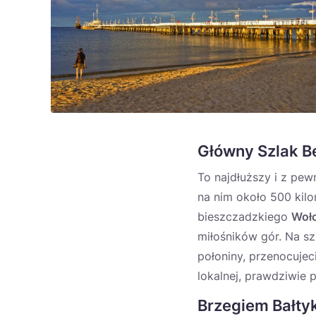
Główny Szlak B
To najdłuższy i z pew
na nim około 500 ki
bieszczadzkiego
Woł
miłośników gór. Na s
połoniny, przenocujec
lokalnej, prawdziwie p
Brzegiem Bałty