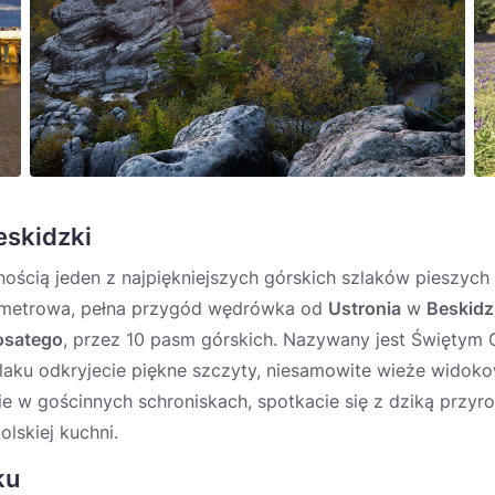
eskidzki
nością jeden z najpiękniejszych górskich szlaków pieszyc
lometrowa, pełna przygód wędrówka od
Ustronia
w
Beskidz
osatego
, przez 10 pasm górskich. Nazywany jest Świętym 
zlaku odkryjecie piękne szczyty, niesamowite wieże widok
ie w gościnnych schroniskach, spotkacie się z dziką przyro
olskiej kuchni.
ku