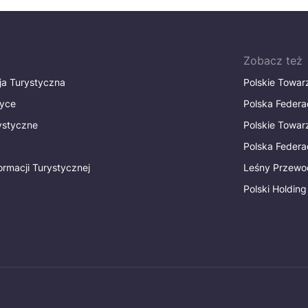
Zobacz też
ja Turystyczna
Polskie Towa
tyce
Polska Federa
rystyczne
Polskie Towa
Polska Federac
ormacji Turystycznej
Leśny Przewo
Polski Holding