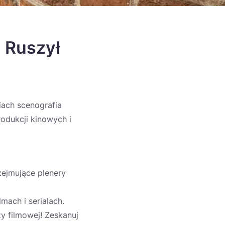
! Ruszył
siach scenografia
odukcji kinowych i
zejmujące plenery
lmach i serialach.
zy filmowej! Zeskanuj