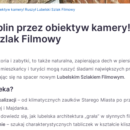
biektyw kamery! Ruszył Lubelski Szlak Filmowy
blin przez obiektyw kamery
Szlak Filmowy
toria i zabytki, to także naturalna, zapierająca dech w pier
mieszkańcy i turyści mogą ruszyć śladami największych pr
rając się na spacer nowym
Lubelskim Szlakiem Filmowym
.
zeka?
alizacji
– od klimatycznych zaułków Starego Miasta po pr
j i Majdanka.
dowiedz się, jak lubelska architektura „grała” w słynnych fi
nie
– szukaj charakterystycznych tabliczek w kształcie klis