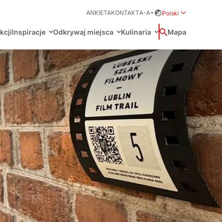
ANKIETA
KONTAKT
A-
A+
Polski
Rozwiń menu wybo
kcji
Inspiracje
Odkrywaj miejsca
Kulinaria
Wyszukaj
Mapa
中国
Zamkn
Français
日本語
O
Certyfikaty POT
Restauracje Michelin
Svenska
Marki Turystyczne