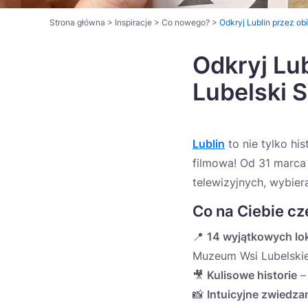
Strona główna
>
Inspiracje
>
Co nowego?
>
Odkryj Lublin przez o
Odkryj Lu
Lubelski 
Lublin
to nie tylko his
filmowa! Od 31 marca 
telewizyjnych, wybie
Co na Ciebie c
📍
14 wyjątkowych lok
Muzeum Wsi Lubelskie
🎥
Kulisowe historie
– 
📸
Intuicyjne zwiedza