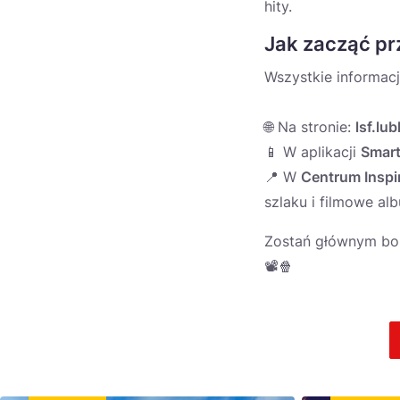
hity.
Jak zacząć p
Wszystkie informacj
🌐 Na stronie:
lsf.lu
📱 W aplikacji
Smart
📍 W
Centrum Inspir
szlaku i filmowe al
Zostań głównym boh
📽️🍿