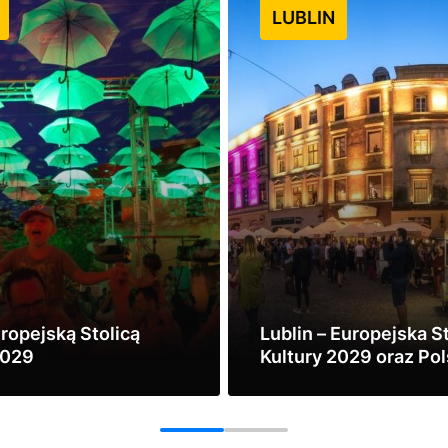
LUBLIN
uropejską Stolicą
Lublin – Europejska S
2029
Kultury 2029 oraz Pol
Stolice Kultury: Biels
Zobacz
2026, Katowice 2027,
Kołobrzeg 2028
1
2