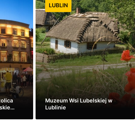
LUBLIN
tolica
Muzeum Wsi Lubelskiej w
skie
Lublinie
ko-Biała
Zobacz