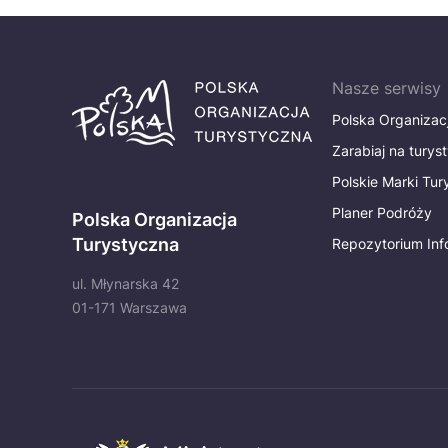
Nasze serwisy
Polska Organizac
Zarabiaj na turys
Polskie Marki Tu
Planer Podróży
Polska Organizacja
Turystyczna
Repozytorium Inf
ul. Młynarska 42
01-171 Warszawa