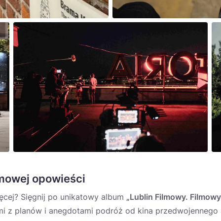
lmowej opowieści
ęcej? Sięgnij po unikatowy album
„Lublin Filmowy. Filmowy
mi z planów i anegdotami podróż od kina przedwojennego