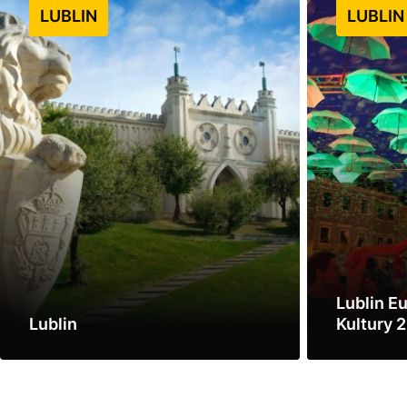
LUBLIN
LUBLIN
Lublin E
Lublin
Kultury 
Zobacz
Zobacz