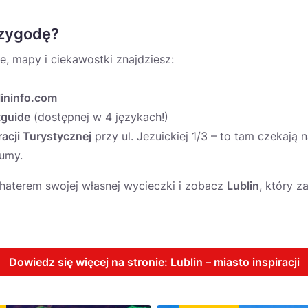
rzygodę?
e, mapy i ciekawostki znajdziesz:
blininfo.com
guide
(dostępnej w 4 językach!)
acji Turystycznej
przy ul. Jezuickiej 1/3 – to tam czekają
bumy.
aterem swojej własnej wycieczki i zobacz
Lublin
, który 
Dowiedz się więcej na stronie: Lublin – miasto inspiracji