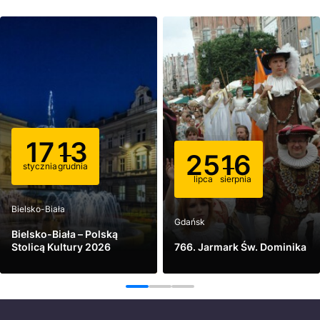
17
13
25
16
stycznia
grudnia
lipca
sierpnia
Bielsko-Biała
Gdańsk
Bielsko-Biała – Polską
Stolicą Kultury 2026
766. Jarmark Św. Dominika
Zobacz
Zobacz
1
2
3