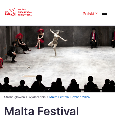
Skip
Link
Polski
Rozwiń menu 
Polski
English
Česká
中国
Dansk
Deutsch
Español
Français
Italiano
Magyar
Nederlands
日本語
Português
Norsk
Strona główna
>
Wydarzenia
>
Malta Festival Poznań 2024
Suomi
Svenska
Malta Festival