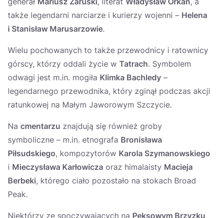
generał
Mariusz Zaruski
, literat
Władysław Orkan
, a
także legendarni narciarze i kurierzy wojenni –
Helena
i Stanisław Marusarzowie
.
Wielu pochowanych to także przewodnicy i ratownicy
górscy, którzy oddali życie w
Tatrach
. Symbolem
odwagi jest m.in. mogiła
Klimka Bachledy
–
legendarnego przewodnika, który zginął podczas akcji
ratunkowej na Małym Jaworowym Szczycie.
Na
cmentarzu
znajdują się również groby
symboliczne – m.in. etnografa
Bronisława
Piłsudskiego
, kompozytorów
Karola Szymanowskiego
i
Mieczysława Karłowicza
oraz himalaisty
Macieja
Berbeki
, którego ciało pozostało na stokach Broad
Peak.
Niektórzy ze spoczywających na
Pęksowym Brzyzku