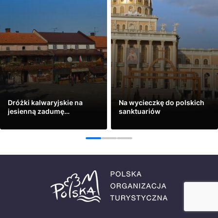
Dróżki kalwaryjskie na
Na wycieczkę do polskich
jesienną zadumę…
sanktuariów
Zobacz
Zobacz
1
2
3