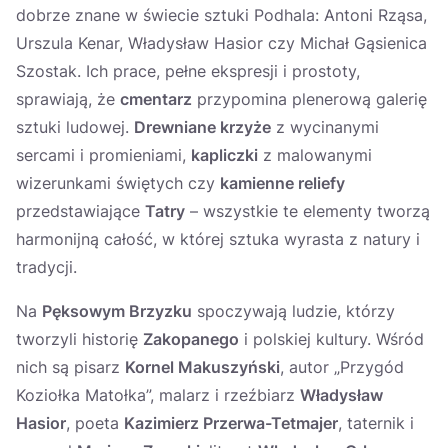
dobrze znane w świecie sztuki Podhala: Antoni Rząsa,
Urszula Kenar, Władysław Hasior czy Michał Gąsienica
Szostak. Ich prace, pełne ekspresji i prostoty,
sprawiają, że
cmentarz
przypomina plenerową galerię
sztuki ludowej.
Drewniane krzyże
z wycinanymi
sercami i promieniami,
kapliczki
z malowanymi
wizerunkami świętych czy
kamienne reliefy
przedstawiające
Tatry
– wszystkie te elementy tworzą
harmonijną całość, w której sztuka wyrasta z natury i
tradycji.
Na
Pęksowym Brzyzku
spoczywają ludzie, którzy
tworzyli historię
Zakopanego
i polskiej kultury. Wśród
nich są pisarz
Kornel Makuszyński
, autor „Przygód
Koziołka Matołka”, malarz i rzeźbiarz
Władysław
Hasior
, poeta
Kazimierz Przerwa-Tetmajer
, taternik i