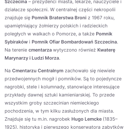
Szczecina
– prezydenci miasta, lekarze, nauczyciele i
działacze społeczni. W centralnej części nekropolii
znajduje się
Pomnik Braterstwa Broni
z 1967 roku,
upamiętniający żołnierzy polskich i radzieckich
poległych w walkach o Pomorze, a także
Pomnik
Sybiraków
i
Pomnik Ofiar Bombardowań Szczecina
.
Na terenie
cmentarza
wytyczono również
Kwaterę
Marynarzy i Ludzi Morza
.
Na
Cmentarzu Centralnym
zachowało się niewiele
przedwojennych mogił i pomników. Są to pojedyncze
nagrobki, stele i kolumnady, stanowiące interesujące
przykłady dawnej sztuki kamieniarskiej. To przede
wszystkim groby szczecinian niemieckiego
pochodzenia, w tym kilku zasłużonych dla miasta.
Znajduje się tu m.in. nagrobek
Hugo Lemcke
(1835–
1925), historyka i pierwszego konserwatora zabytków