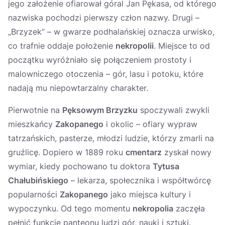
jego założenie ofiarował góral Jan Pękasa, od którego
nazwiska pochodzi pierwszy człon nazwy. Drugi –
„Brzyzek” – w gwarze podhalańskiej oznacza urwisko,
co trafnie oddaje położenie
nekropolii
. Miejsce to od
początku wyróżniało się połączeniem prostoty i
malowniczego otoczenia – gór, lasu i potoku, które
nadają mu niepowtarzalny charakter.
Pierwotnie na
Pęksowym Brzyzku
spoczywali zwykli
mieszkańcy
Zakopanego
i okolic – ofiary wypraw
tatrzańskich, pasterze, młodzi ludzie, którzy zmarli na
gruźlicę. Dopiero w 1889 roku
cmentarz
zyskał nowy
wymiar, kiedy pochowano tu doktora
Tytusa
Chałubińskiego
– lekarza, społecznika i współtwórcę
popularności
Zakopanego
jako miejsca kultury i
wypoczynku. Od tego momentu
nekropolia
zaczęła
pełnić funkcję panteonu ludzi gór, nauki i sztuki.