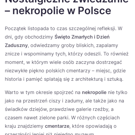
Україна
– nekropolie w Polsce
Zamknij
Początek listopada to czas szczególnej refleksji. W
dni, gdy obchodzimy
Święto Zmarłych i Dzień
Zaduszny
, odwiedzamy groby bliskich, zapalamy
znicze i wspominamy tych, którzy odeszli. To również
moment, w którym wiele osób zaczyna dostrzegać
niezwykłe piękno polskich cmentarzy – miejsc, gdzie
historia i pamięć splatają się z architekturą i sztuką.
Warto w tym okresie spojrzeć na
nekropolie
nie tylko
jako na przestrzeń ciszy i zadumy, ale także jako na
świadków dziejów, prawdziwe galerie rzeźby, a
czasem nawet zielone parki. W różnych częściach
kraju znajdziemy
cmentarze
, które opowiadają o
przeszłości lepiej niż niejedno muzeum.