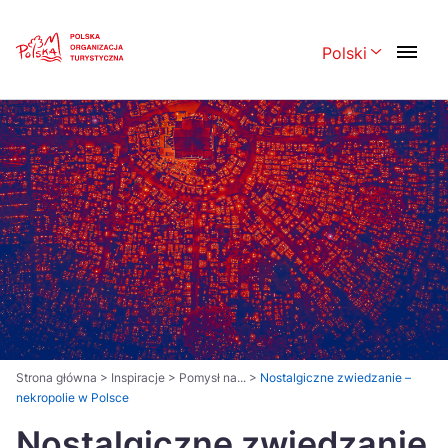
Skip
Link
Polski
Rozwiń menu 
Polski
English
Česká
中国
Dansk
Deutsch
Español
Français
Italiano
Magyar
Nederlands
日本語
Português
Norsk
Strona główna
>
Inspiracje
>
Pomysł na...
>
Nostalgiczne zwiedzanie –
nekropolie w Polsce
Suomi
Svenska
Nostalgiczne zwiedzanie