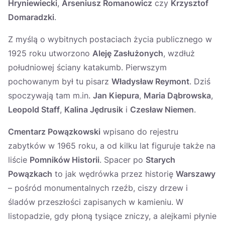
Hryniewiecki
,
Arseniusz Romanowicz
czy
Krzysztof
Domaradzki
.
Z myślą o wybitnych postaciach życia publicznego w
1925 roku utworzono
Aleję Zasłużonych
, wzdłuż
południowej ściany katakumb. Pierwszym
pochowanym był tu pisarz
Władysław Reymont
. Dziś
spoczywają tam m.in.
Jan Kiepura
,
Maria Dąbrowska
,
Leopold Staff
,
Kalina Jędrusik
i
Czesław Niemen
.
Cmentarz Powązkowski
wpisano do rejestru
zabytków w 1965 roku, a od kilku lat figuruje także na
liście
Pomników Historii
. Spacer po
Starych
Powązkach
to jak wędrówka przez historię
Warszawy
– pośród monumentalnych rzeźb, ciszy drzew i
śladów przeszłości zapisanych w kamieniu. W
listopadzie, gdy płoną tysiące zniczy, a alejkami płynie