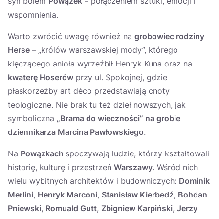
symbolem
Powązek
– połączeniem sztuki, emocji i
wspomnienia.
Warto zwrócić uwagę również na
grobowiec rodziny
Herse
– „królów warszawskiej mody”, którego
klęczącego anioła wyrzeźbił Henryk Kuna oraz na
kwaterę Hoserów
przy ul. Spokojnej, gdzie
płaskorzeźby art déco przedstawiają cnoty
teologiczne. Nie brak tu też dzieł nowszych, jak
symboliczna
„Brama do wieczności” na grobie
dziennikarza Marcina Pawłowskiego
.
Na
Powązkach
spoczywają ludzie, którzy kształtowali
historię, kulturę i przestrzeń
Warszawy
. Wśród nich
wielu wybitnych architektów i budowniczych:
Dominik
Merlini
,
Henryk Marconi
,
Stanisław Kierbedź
,
Bohdan
Pniewski
,
Romuald Gutt
,
Zbigniew Karpiński
,
Jerzy