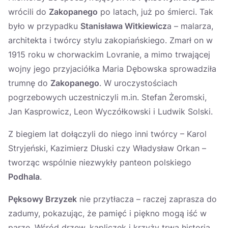
wrócili do
Zakopanego
po latach, już po śmierci. Tak
było w przypadku
Stanisława Witkiewicz
a – malarza,
architekta i twórcy stylu zakopiańskiego. Zmarł on w
1915 roku w chorwackim Lovranie, a mimo trwającej
wojny jego przyjaciółka Maria Dębowska sprowadziła
trumnę do
Zakopanego
. W uroczystościach
pogrzebowych uczestniczyli m.in. Stefan Żeromski,
Jan Kasprowicz, Leon Wyczółkowski i Ludwik Solski.
Z biegiem lat dołączyli do niego inni twórcy – Karol
Stryjeński, Kazimierz Dłuski czy Władysław Orkan –
tworząc wspólnie niezwykły panteon polskiego
Podhala
.
Pęksowy Brzyzek
nie przytłacza – raczej zaprasza do
zadumy, pokazując, że pamięć i piękno mogą iść w
parze. Wśród drzew, kapliczek i krzyży trwa historia