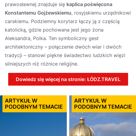
prawosławnej znajduje się
kaplica poświęcona
Konstantemu Gojżewskiemu
, rosyjskiemu urzędnikowi
carskiemu. Podziemny korytarz łączy ją z częścią
katolicką, gdzie pochowana jest jego żona
Aleksandra, Polka. Ten symboliczny gest
architektoniczny – połączenie dwóch wiar i dwóch
tradycji – stanowi piękne świadectwo ludzkich więzi
silniejszych niż różnice religijne.
Dowiedz się więcej na stronie: ŁÓDZ.TRAVEL
ARTYKUŁ W
ARTYKUŁ W
PODOBNYM TEMACIE
PODOBNYM TEMACIE