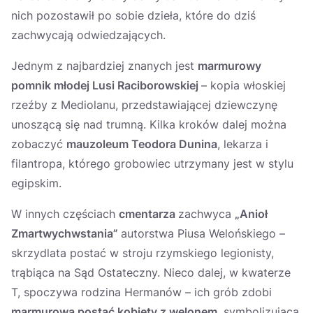
nich pozostawił po sobie dzieła, które do dziś
zachwycają odwiedzających.
Jednym z najbardziej znanych jest
marmurowy
pomnik młodej Lusi Raciborowskiej
– kopia włoskiej
rzeźby z Mediolanu, przedstawiającej dziewczynę
unoszącą się nad trumną. Kilka kroków dalej można
zobaczyć
mauzoleum Teodora Dunina
, lekarza i
filantropa, którego grobowiec utrzymany jest w stylu
egipskim.
W innych częściach
cmentarza
zachwyca
„Anioł
Zmartwychwstania”
autorstwa Piusa Welońskiego –
skrzydlata postać w stroju rzymskiego legionisty,
trąbiąca na Sąd Ostateczny. Nieco dalej, w kwaterze
T, spoczywa rodzina Hermanów – ich grób zdobi
marmurowa postać kobiety z welonem
, symbolizująca