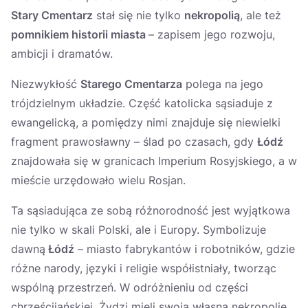
Stary Cmentarz
stał się nie tylko
nekropolią
, ale też
pomnikiem historii miasta
– zapisem jego rozwoju,
ambicji i dramatów.
Niezwykłość
Starego Cmentarza
polega na jego
trójdzielnym układzie. Część katolicka sąsiaduje z
ewangelicką, a pomiędzy nimi znajduje się niewielki
fragment prawosławny – ślad po czasach, gdy
Łódź
znajdowała się w granicach Imperium Rosyjskiego, a w
mieście urzędowało wielu Rosjan.
Ta sąsiadująca ze sobą różnorodność jest wyjątkowa
nie tylko w skali Polski, ale i Europy. Symbolizuje
dawną
Łódź
– miasto fabrykantów i robotników, gdzie
różne narody, języki i religie współistniały, tworząc
wspólną przestrzeń. W odróżnieniu od części
chrześcijańskiej, Żydzi mieli swoją własną nekropolię