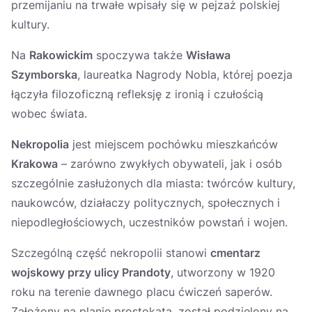
przemijaniu na trwałe wpisały się w pejzaż polskiej
kultury.
Na
Rakowickim
spoczywa także
Wisława
Szymborska
, laureatka Nagrody Nobla, której poezja
łączyła filozoficzną refleksję z ironią i czułością
wobec świata.
Nekropolia
jest miejscem pochówku mieszkańców
Krakowa
– zarówno zwykłych obywateli, jak i osób
szczególnie zasłużonych dla miasta: twórców kultury,
naukowców, działaczy politycznych, społecznych i
niepodległościowych, uczestników powstań i wojen.
Szczególną część nekropolii stanowi
cmentarz
wojskowy przy ulicy Prandoty
, utworzony w 1920
roku na terenie dawnego placu ćwiczeń saperów.
Założony na planie prostokąta, został podzielony na