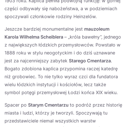
1903 roku. Kaplica pełniła podwójną funkcję: w górnej
części odbywały się nabożeństwa, a w podziemiach
spoczywali członkowie rodziny Heinzelów.
Jeszcze bardziej monumentalne jest
mauzoleum
Karola Wilhelma Scheiblera
– „króla bawełny”, jednego
z największych łódzkich przemysłowców. Powstało w
1888 roku w stylu neogotyckim i do dziś uznawane
jest za najcenniejszy zabytek
Starego Cmentarza
.
Bogato zdobiona kaplica przypomina raczej katedrę
niż grobowiec. To nie tylko wyraz czci dla fundatora
wielu łódzkich instytucji i kościołów, lecz także
symbol potęgi przemysłowej Łodzi końca XIX wieku.
Spacer po
Starym Cmentarzu
to podróż przez historię
miasta i ludzi, którzy je tworzyli. Spoczywają tu
przedstawiciele niemal wszystkich warstw