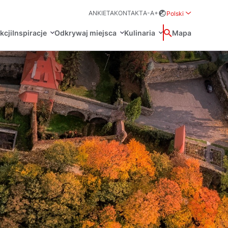
ANKIETA
KONTAKT
A-
A+
Polski
Rozwiń menu wybo
kcji
Inspiracje
Odkrywaj miejsca
Kulinaria
Wyszukaj
Mapa
中国
Zamkn
Français
日本語
O
Certyfikaty POT
Restauracje Michelin
Svenska
Marki Turystyczne