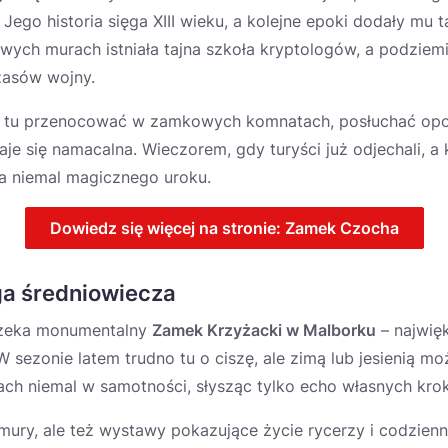
 Jego historia sięga XIII wieku, a kolejne epoki dodały mu t
ych murach istniała tajna szkoła kryptologów, a podziemi
czasów wojny.
tu przenocować w zamkowych komnatach, posłuchać opow
taje się namacalna. Wieczorem, gdy turyści już odjechali, a 
a niemal magicznego uroku.
Dowiedz się więcej na stronie: Zamek Czocha
ga średniowiecza
czeka monumentalny
Zamek Krzyżacki w Malborku
– najwię
 sezonie latem trudno tu o ciszę, ale zimą lub jesienią 
ch niemal w samotności, słysząc tylko echo własnych kro
mury, ale też wystawy pokazujące życie rycerzy i codzien