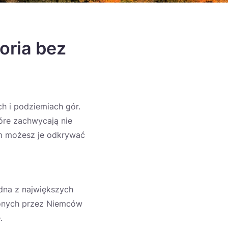
toria bez
ch i podziemiach gór.
tóre zachwycają nie
nem możesz je odkrywać
edna z największych
żonych przez Niemców
.