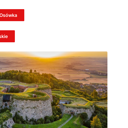
o Osówka
skie