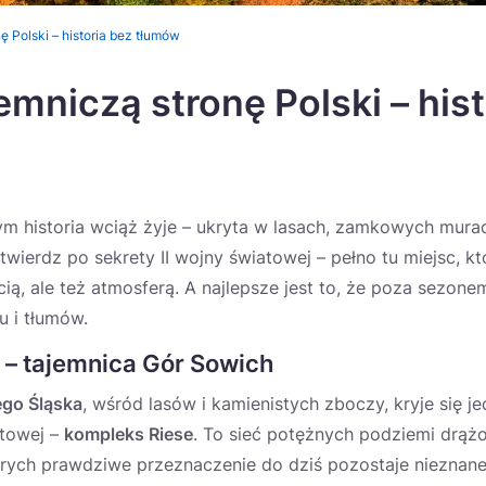
ę Polski – historia bez tłumów
emniczą stronę Polski – his
rym historia wciąż żyje – ukryta w lasach, zamkowych mura
wierdz po sekrety II wojny światowej – pełno tu miejsc, k
cią, ale też atmosferą. A najlepsze jest to, że poza sezo
u i tłumów.
 – tajemnica Gór Sowich
go Śląska
, wśród lasów i kamienistych zboczy, kryje się j
atowej –
kompleks Riese
. To sieć potężnych podziemi drą
órych prawdziwe przeznaczenie do dziś pozostaje nieznane