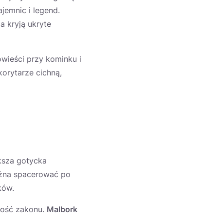
ajemnic i legend.
a kryją ukryte
ieści przy kominku i
korytarze cichną,
ksza gotycka
można spacerować po
ków.
ność zakonu.
Malbork