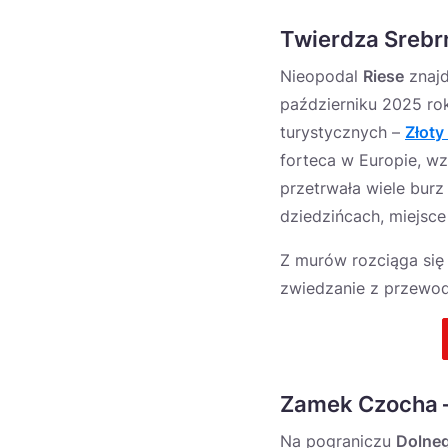
Twierdza Srebr
Nieopodal
Riese
znajd
październiku 2025 rok
turystycznych –
Złoty
forteca w Europie, wz
przetrwała wiele burz
dziedzińcach, miejsce
Z murów rozciąga się p
zwiedzanie z przewodn
Zamek Czocha –
Na pograniczu
Dolneg