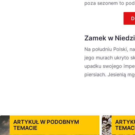
poza sezonem to podró
D
Zamek w Niedzi
Na południu Polski, n
jego murach ukryto sk
upadku swojego imperi
piersiach. Jesienią m
ARTYKUŁ W PODOBNYM
ARTYK
TEMACIE
TEMAC