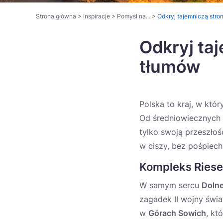
Strona główna
>
Inspiracje
>
Pomysł na...
>
Odkryj tajemniczą stron
Odkryj taj
tłumów
Polska to kraj, w któ
Od średniowiecznych t
tylko swoją przeszłoś
w ciszy, bez pośpiech
Kompleks Riese
W samym sercu
Dolne
zagadek II wojny świ
w
Górach Sowich
, kt