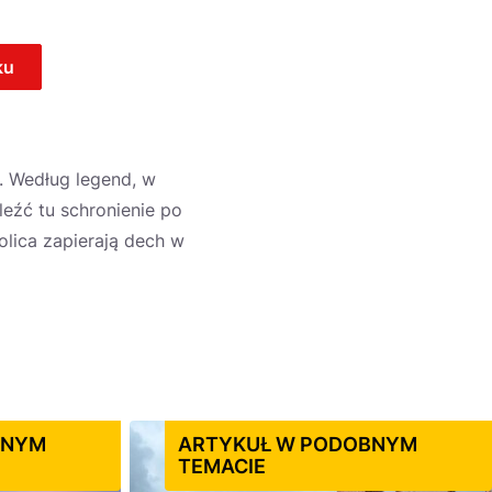
ku
. Według legend, w
eźć tu schronienie po
olica zapierają dech w
BNYM
ARTYKUŁ W PODOBNYM
TEMACIE