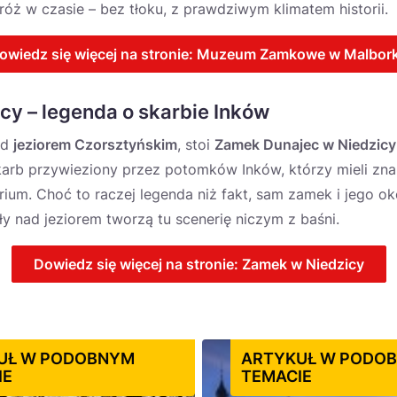
ż w czasie – bez tłoku, z prawdziwym klimatem historii.
owiedz się więcej na stronie: Muzeum Zamkowe w Malbor
cy – legenda o skarbie Inków
ad
jeziorem Czorsztyńskim
, stoi
Zamek Dunajec w Niedzicy
arb przywieziony przez potomków Inków, którzy mieli znal
um. Choć to raczej legenda niż fakt, sam zamek i jego ok
gły nad jeziorem tworzą tu scenerię niczym z baśni.
Dowiedz się więcej na stronie: Zamek w Niedzicy
UŁ W PODOBNYM
ARTYKUŁ W PODO
IE
TEMACIE