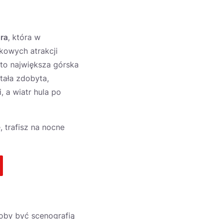
ra
, która w
kowych atrakcji
to największa górska
tała zdobyta,
 a wiatr hula po
, trafisz na nocne
oby być scenografią