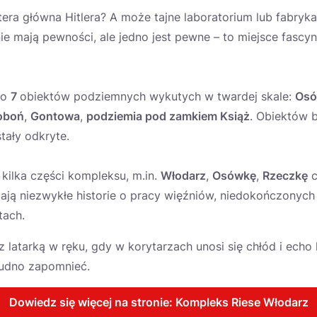
era główna Hitlera? A może tajne laboratorium lub fabryka
ie mają pewności, ale jedno jest pewne – to miejsce fascyn
to
7
obiektów podziemnych wykutych w twardej skale:
Osó
oboń
,
Gontowa
,
podziemia pod zamkiem Książ
. Obiektów b
tały odkryte.
kilka części kompleksu, m.in.
Włodarz
,
Osówkę
,
Rzeczkę
c
ją niezwykłe historie o pracy więźniów, niedokończonych 
tach.
 latarką w ręku, gdy w korytarzach unosi się chłód i echo 
rudno zapomnieć.
Dowiedz się więcej na stronie: Kompleks Riese Włodarz