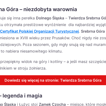
na Góra – niezdobyta warownia
uje się inna perełka
Dolnego Śląska
–
Twierdza Srebrna Gó
u otrzymała prestiżowe wyróżnienie dla najbardziej wyjąt
 Certyfikat Polskiej Organizacji Turystycznej
.
Srebrna Góra
niesiona w XVIII wieku przez Prusaków. Choć nigdy nie zos
 dziejowych. Poza sezonem, gdy mgły snują się nad murami,
 to nabiera niesamowitego klimatu.
rzepiękny widok na góry i kotliny – a jeśli masz szczęście
ikiem w stroju żołnierza.
Dowiedz się więcej na stronie: Twierdza Srebrna Góra
 legenda i magia
o Śląska
i Łużyc stoi
Zamek Czocha
– miejsce, które mogł