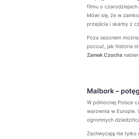
filmu o czarodziejach.
Mówi się, że w zamkow
przejścia i skarby z 
Poza sezonem można 
poczuć, jak historia s
Zamek Czocha
nabier
Malbork – potę
W północnej Polsce 
warownia w Europie. W
ogromnych dziedzińca
Zachwycają nie tylko 