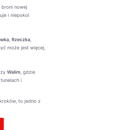
 broni nowej
uje i niepokoi
wka
,
Rzeczka
,
yć może jest więcej,
zy
Walim
, gdzie
tunelach i
kroków, to jedno z