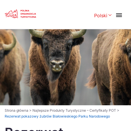
Skip
Link
Polski
Rozwiń menu 
Polski
English
Česká
中国
Dansk
Deutsch
Español
Français
Italiano
Magyar
Nederlands
日本語
Português
Norsk
Strona główna
>
Najlepsze Produkty Turystyczne – Certyfikaty POT
>
Rezerwat pokazowy żubrów Białowieskiego Parku Narodowego
Suomi
Svenska