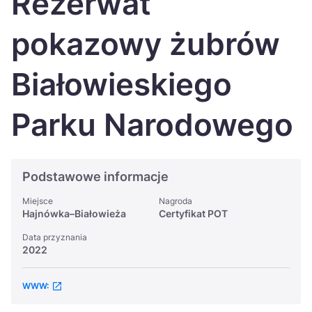
Rezerwat
Україна
pokazowy żubrów
Zamknij
Białowieskiego
Parku Narodowego
Podstawowe informacje
Miejsce
Nagroda
Hajnówka–Białowieża
Certyfikat POT
Data przyznania
2022
WWW: