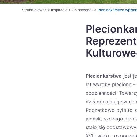
Strona główna
>
Inspiracje
>
Co nowego?
>
Plecionkarstwo wpisa
Plecionka
Reprezent
Kulturow
Plecionkarstwo
jest j
lat wyroby plecione –
codzienności. Towarz
dziś odnajdują swoje
Początkowo było to 
jednak, szczególnie n
stało się podstawowy
XVIII wieku rozpoczęt