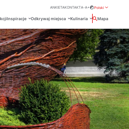
ANKIETA
KONTAKT
A-
A+
Polski
Rozwiń menu wybo
kcji
Inspiracje
Odkrywaj miejsca
Kulinaria
Wyszukaj
Mapa
中国
Zamkn
Français
日本語
O
Certyfikaty POT
Restauracje Michelin
Svenska
Marki Turystyczne