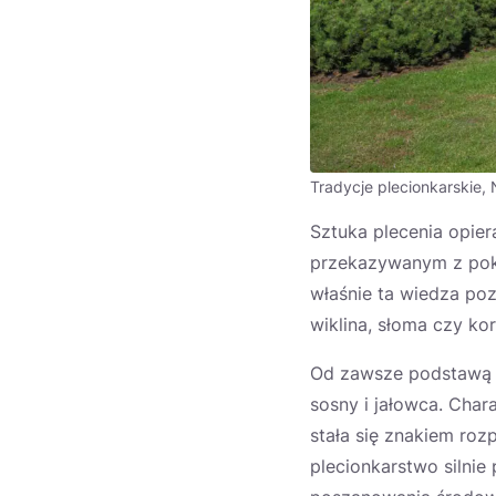
Tradycje plecionkarskie,
Sztuka plecenia opier
przekazywanym z poko
właśnie ta wiedza po
wiklina, słoma czy ko
Od zawsze podstawą pl
sosny i jałowca. Chara
stała się znakiem roz
plecionkarstwo silnie