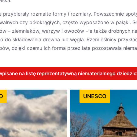
iska.
e przybierały rozmaite formy i rozmiary. Powszechnie spo
owalnych czy półokrągłych, często wyposażone w pałąki. S
w – ziemniaków, warzyw i owoców – a także drobnych na
 do składowania drewna lub węgla. Rzemieślnicy przykła
ów, dzięki czemu ich forma przez lata pozostawała niema
wpisane na listę reprezentatywną niematerialnego dzied
O
UNESCO