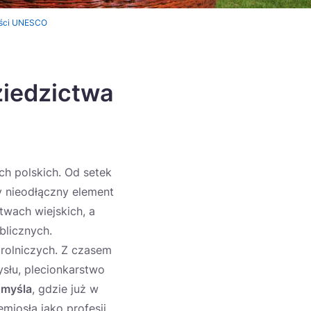
ości UNESCO
ziedzictwa
ch polskich. Od setek
y nieodłączny element
twach wiejskich, a
blicznych.
rolniczych. Z czasem
ysłu, plecionkarstwo
myśla
, gdzie już w
miosła jako profesji.