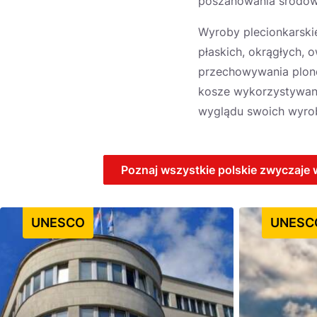
poszanowania środow
Wyroby plecionkarski
płaskich, okrągłych, 
przechowywania plonó
kosze wykorzystywano
wyglądu swoich wyrob
Poznaj wszystkie polskie zwyczaje 
UNESCO
UNESC