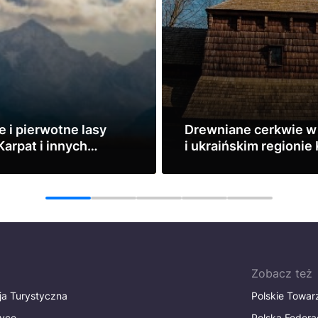
 i pierwotne lasy
Drewniane cerkwie w
arpat i innych
i ukraińskim regionie
w Europy
Zobacz
1
2
3
4
5
Zobacz też
ja Turystyczna
Polskie Towa
tyce
Polska Federa