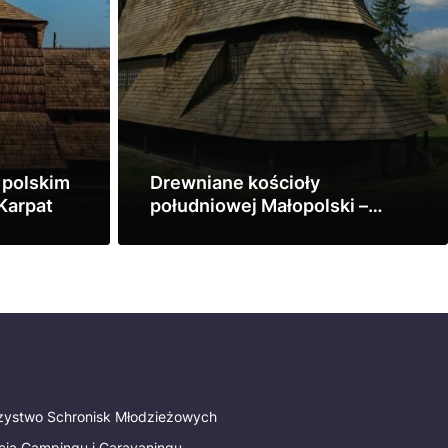
 polskim
Drewniane kościoły
 Karpat
południowej Małopolski –
Binarowa, Blizne, Dębno,
Zobacz
Haczów, Lipnica Murowana,
Sękowa
rzystwo Schronisk Młodzieżowych
cja Campingu i Caravaningu