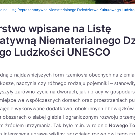
ne na Listę Reprezentatywną Niematerialnego Dziedzictwa Kulturowego Ludzk
rstwo wpisane na Listę
atywną Niematerialnego D
ego Ludzkości UNESCO
edną z najdawniejszych form rzemiosła obecnych na ziemia
 kosze, naczynia czy różnego rodzaju pojemniki – stanowił
yszyły zarówno życiu na dworach, jak i pracy w gospodars
 miejsce we współczesnych domach oraz przestrzeniach pu
zajęcie wykonywane dodatkowo, obok innych obowiązków 
a obszarach o słabej glebie i ograniczonym rozwoju przem
m źródłem utrzymania. Tak było m.in. w rejonie
Nowego To
o intensywną uprawę wikliny, sprzyjając rozwojowi tego rze