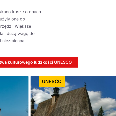
tykano kosze o dnach
łużyły one do
rzędzi. Większe
dali dużą wagę do
l niezmienna.
zictwa kulturowego ludzkości UNESCO
UNESCO