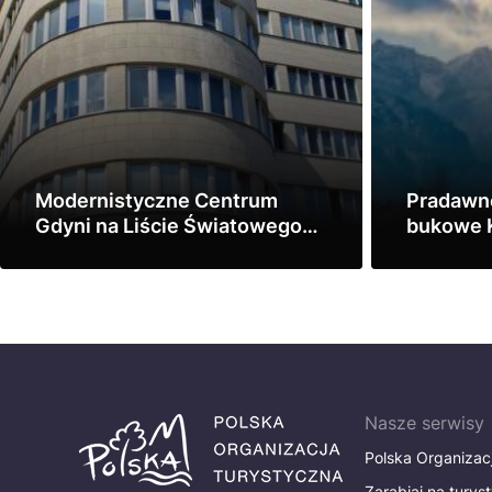
Modernistyczne Centrum
Pradawne
Gdyni na Liście Światowego
bukowe K
Dziedzictwa UNESCO
regionó
Zobacz
Zobacz
Nasze serwisy
Polska Organizac
Zarabiaj na turys