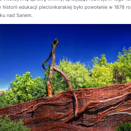
storii edukacji plecionkarskiej było powołanie w 1878 r
iku nad Sanem.