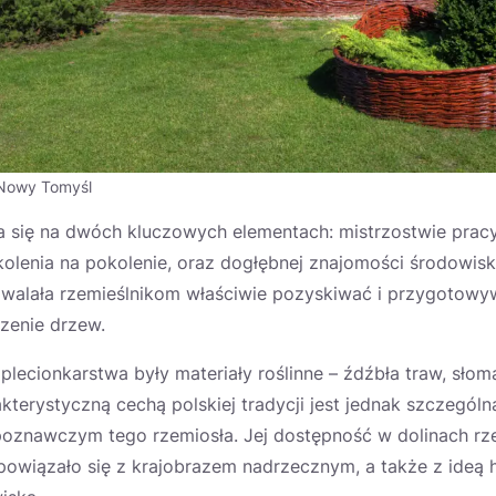
 Nowy Tomyśl
a się na dwóch kluczowych elementach: mistrzostwie pracy
lenia na pokolenie, oraz dogłębnej znajomości środowisk
zwalała rzemieślnikom właściwie pozyskiwać i przygotowyw
rzenie drzew.
ecionkarstwa były materiały roślinne – źdźbła traw, słoma
kterystyczną cechą polskiej tradycji jest jednak szczególna
poznawczym tego rzemiosła. Jej dostępność w dolinach rze
 powiązało się z krajobrazem nadrzecznym, a także z ideą h