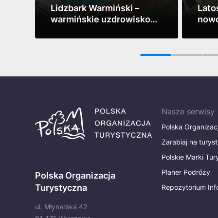
Lidzbark Warmiński –
Lato
warmińskie uzdrowisko
nowo
pełne historii, zdrowia i
lecz
Zobacz
Zobac
relaksu
wyda
1
2
Nasze serwisy
Polska Organizac
Zarabiaj na turys
Polskie Marki Tu
Planer Podróży
Polska Organizacja
Turystyczna
Repozytorium Inf
ul. Młynarska 42