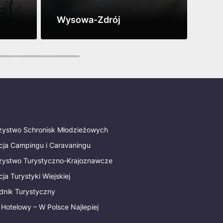
Wysowa-Zdrój
Wie
Zobacz
Zob
0
11
12
rzystwo Schronisk Młodzieżowych
cja Campingu i Caravaningu
rzystwo Turystyczno-Krajoznawcze
ja Turystyki Wiejskiej
dnik Turystyczny
 Hotelowy – W Polsce Najlepiej