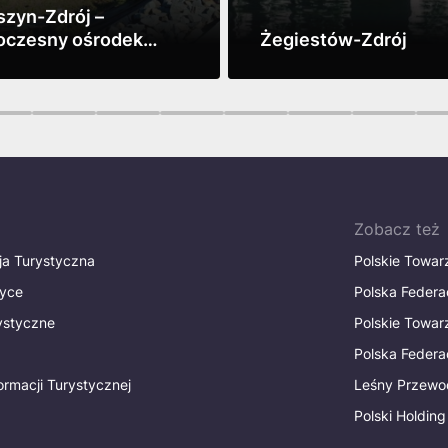
szyn-Zdrój –
czesny ośrodek
Żegiestów-Zdrój
niczy w tradycyjnym
z
Zobacz
niu
3
4
5
6
7
8
9
1
Zobacz też
ja Turystyczna
Polskie Towa
tyce
Polska Federa
rystyczne
Polskie Towa
Polska Federac
ormacji Turystycznej
Leśny Przewo
Polski Holding