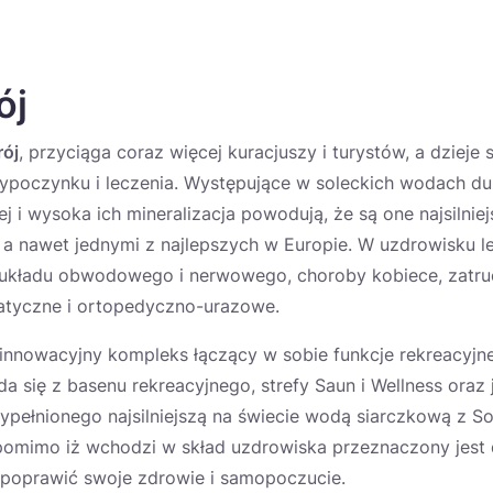
ój
rój
, przyciąga coraz więcej kuracjuszy i turystów, a dzieje 
poczynku i leczenia. Występujące w soleckich wodach du
j i wysoka ich mineralizacja powodują, że są one najsilni
 a nawet jednymi z najlepszych w Europie. W uzdrowisku le
układu obwodowego i nerwowego, choroby kobiece, zatruc
atyczne i ortopedyczno-urazowe.
innowacyjny kompleks łączący w sobie funkcje rekreacyjn
 się z basenu rekreacyjnego, strefy Saun i Wellness oraz
pełnionego najsilniejszą na świecie wodą siarczkową z Sol
 pomimo iż wchodzi w skład uzdrowiska przeznaczony jest 
poprawić swoje zdrowie i samopoczucie.