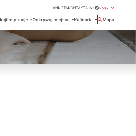
ANKIETA
KONTAKT
A-
A+
Polski
Rozwiń menu wybo
kcji
Inspiracje
Odkrywaj miejsca
Kulinaria
Wyszukaj
Mapa
中国
Zamkn
Français
日本語
O
Certyfikaty POT
Restauracje Michelin
Svenska
Marki Turystyczne