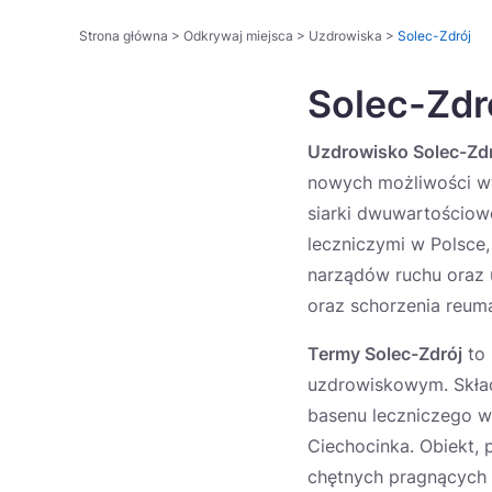
Strona główna
>
Odkrywaj miejsca
>
Uzdrowiska
>
Solec-Zdrój
Solec-Zdr
Uzdrowisko Solec-Zd
nowych możliwości wy
siarki dwuwartościowe
leczniczymi w Polsce,
narządów ruchu oraz 
oraz schorzenia reum
Termy Solec-Zdrój
to 
uzdrowiskowym. Składa
basenu leczniczego wy
Ciechocinka. Obiekt,
chętnych pragnących 