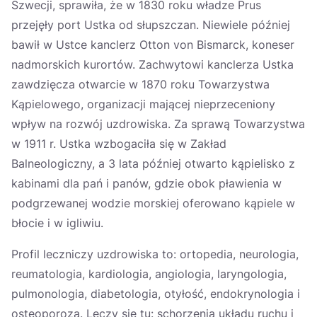
Szwecji, sprawiła, że w 1830 roku władze Prus
przejęły port Ustka od słupszczan. Niewiele później
bawił w Ustce kanclerz Otton von Bismarck, koneser
nadmorskich kurortów. Zachwytowi kanclerza Ustka
zawdzięcza otwarcie w 1870 roku Towarzystwa
Kąpielowego, organizacji mającej nieprzeceniony
wpływ na rozwój uzdrowiska. Za sprawą Towarzystwa
w 1911 r. Ustka wzbogaciła się w Zakład
Balneologiczny, a 3 lata później otwarto kąpielisko z
kabinami dla pań i panów, gdzie obok pławienia w
podgrzewanej wodzie morskiej oferowano kąpiele w
błocie i w igliwiu.
Profil leczniczy uzdrowiska to: ortopedia, neurologia,
reumatologia, kardiologia, angiologia, laryngologia,
pulmonologia, diabetologia, otyłość, endokrynologia i
osteoporoza. Leczy się tu: schorzenia układu ruchu i