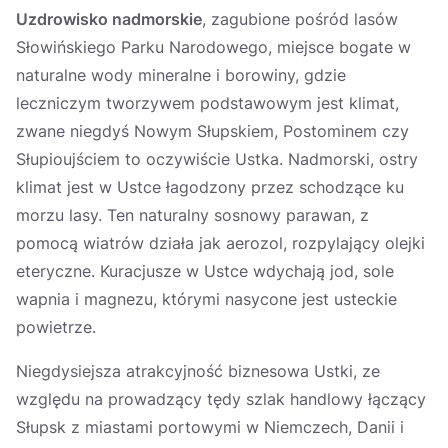
Україна
Uzdrowisko nadmorskie
, zagubione pośród lasów
Słowińskiego Parku Narodowego, miejsce bogate w
Zamknij
naturalne wody mineralne i borowiny, gdzie
leczniczym tworzywem podstawowym jest klimat,
zwane niegdyś Nowym Słupskiem, Postominem czy
Słupioujściem to oczywiście Ustka. Nadmorski, ostry
klimat jest w Ustce łagodzony przez schodzące ku
morzu lasy. Ten naturalny sosnowy parawan, z
pomocą wiatrów działa jak aerozol, rozpylający olejki
eteryczne. Kuracjusze w Ustce wdychają jod, sole
wapnia i magnezu, którymi nasycone jest usteckie
powietrze.
Niegdysiejsza atrakcyjność biznesowa Ustki, ze
względu na prowadzący tędy szlak handlowy łączący
Słupsk z miastami portowymi w Niemczech, Danii i