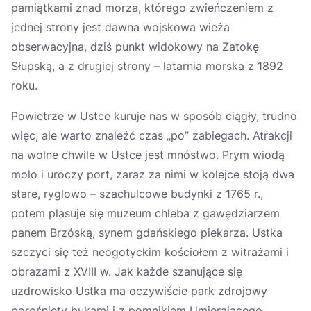
pamiątkami znad morza, którego zwieńczeniem z
jednej strony jest dawna wojskowa wieża
obserwacyjna, dziś punkt widokowy na Zatokę
Słupską, a z drugiej strony – latarnia morska z 1892
roku.
Powietrze w Ustce kuruje nas w sposób ciągły, trudno
więc, ale warto znaleźć czas „po” zabiegach. Atrakcji
na wolne chwile w Ustce jest mnóstwo. Prym wiodą
molo i uroczy port, zaraz za nimi w kolejce stoją dwa
stare, ryglowo – szachulcowe budynki z 1765 r.,
potem plasuje się muzeum chleba z gawędziarzem
panem Brzóską, synem gdańskiego piekarza. Ustka
szczyci się też neogotyckim kościołem z witrażami i
obrazami z XVIII w. Jak każde szanujące się
uzdrowisko Ustka ma oczywiście park zdrojowy
porośnięty bukami i z pomnikiem Umierającego