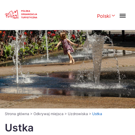
Skip
Link
Polski
Rozwiń menu 
Polski
English
Česká
中国
Dansk
Deutsch
Español
Français
Italiano
Magyar
Nederlands
日本語
Português
Norsk
Strona główna
>
Odkrywaj miejsca
>
Uzdrowiska
>
Ustka
Suomi
Ustka
Svenska