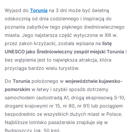
Україна
Wyjazd do
Torunia
na 3 dni może być świetną
Zamknij
odskocznią od dnia codziennego i inspiracją do
poznania zabytków tego pięknego średniowiecznego
miasta. Jego najstarsza część wytyczona w XIII w.
przez zakon krzyżacki, została wpisana na
listę
UNESCO jako Średniowieczny zespół miejski Torunia
i
bez wątpienia jest to największa atrakcja, która
przyciąga bardzo wielu turystów.
Do
Torunia
położonego w
województwie kujawsko-
pomorskim
w łatwy i szybki sposób dotrzemy
samochodem (autostradą A1, drogą ekspresową S-10,
drogami krajowymi nr 15, nr 80, nr 91) lub pociągiem
bezpośrednio ze wszystkich dużych miast w Polsce.
Najbliższe lotnisko pasażerskie znajduje się w
Bydgoszczy (ok. 50 km).