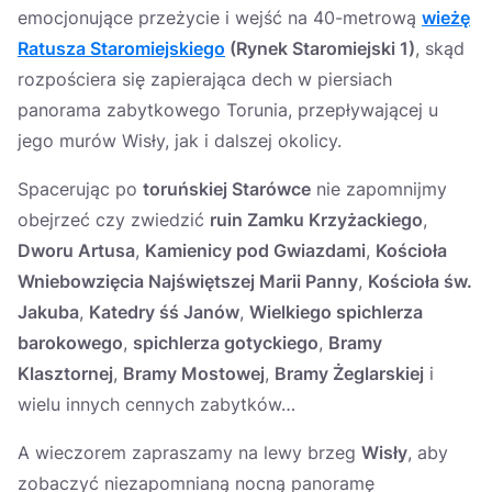
emocjonujące przeżycie i wejść na 40-metrową
wieżę
Ratusza Staromiejskiego
(Rynek Staromiejski 1)
, skąd
rozpościera się zapierająca dech w piersiach
panorama zabytkowego Torunia, przepływającej u
jego murów Wisły, jak i dalszej okolicy.
Spacerując po
toruńskiej Starówce
nie zapomnijmy
obejrzeć czy zwiedzić
ruin Zamku Krzyżackiego
,
Dworu Artusa
,
Kamienicy pod Gwiazdami
,
Kościoła
Wniebowzięcia Najświętszej Marii Panny
,
Kościoła św.
Jakuba
,
Katedry śś Janów
,
Wielkiego spichlerza
barokowego
,
spichlerza gotyckiego
,
Bramy
Klasztornej
,
Bramy Mostowej
,
Bramy Żeglarskiej
i
wielu innych cennych zabytków…
A wieczorem zapraszamy na lewy brzeg
Wisły
, aby
zobaczyć niezapomnianą nocną panoramę