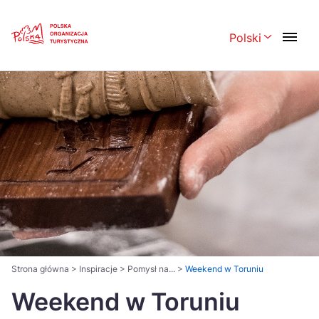
Skip
Link
Polski
Rozwiń menu 
Polski
English
Česká
中国
Dansk
Deutsch
Español
Français
Italiano
Magyar
Nederlands
日本語
Português
Norsk
Strona główna
>
Inspiracje
>
Pomysł na...
>
Weekend w Toruniu
Suomi
Weekend w Toruniu
Svenska