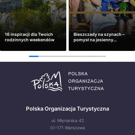
16 inspiracji dla Twoich
Bieszczady na szynach –
rodzinnych weekendów
pomysł na jesienny
weekend
Zobacz
Zobacz
1
2
3
4
5
6
7
8
Polska Organizacja Turystyczna
ul. Młynarska 42
01-171 Warszawa